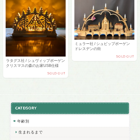
ミュラー社 / シュビップボーゲン
ドレスデンの街
SOLD OUT
ラタグス社 / シュヴィップボーゲン
クリスマスの森のお家USB仕様
SOLD OUT
CATEGORY
年齢別
生まれるまで