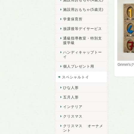
施設用おもちゃ(5歳児)
学童保育所
放課後等デイサービス
通級指導教室・特別支
援学級
ハンディキャップトー
イ
Grimm
個人プレゼント用
スペシャルトイ
ひな人形
五月人形
インテリア
クリスマス
クリスマス オーナメ
ント