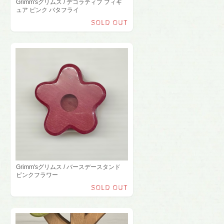
Grimm'sグリムス / デコラティブ フィギ
ュア ピンク バタフライ
SOLD OUT
Grimm'sグリムス / バースデースタンド
ピンクフラワー
SOLD OUT