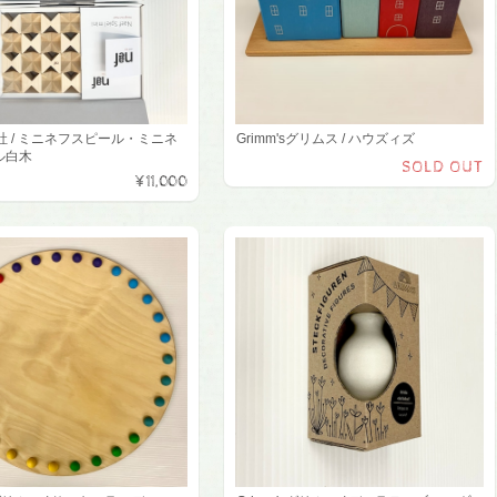
フ社 / ミニネフスピール・ミニネ
Grimm'sグリムス / ハウズィズ
ル白木
SOLD OUT
¥11,000