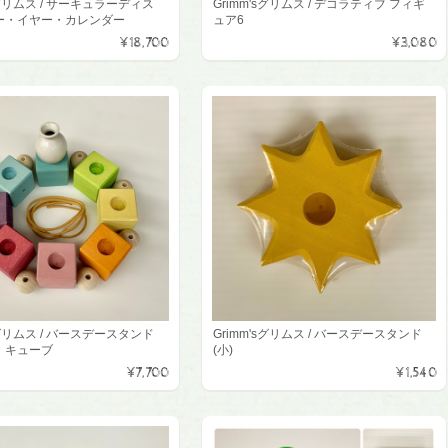
sグリムス / サーキュラーディス
Grimm'sグリムス / デコラティブ フィギ
ー・イヤー・カレンダー
ュア6
¥18,700
¥3,080
sグリムス / バースデースタンド
Grimm'sグリムス / バースデースタンド
 キューブ
(小)
¥7,700
¥1,540