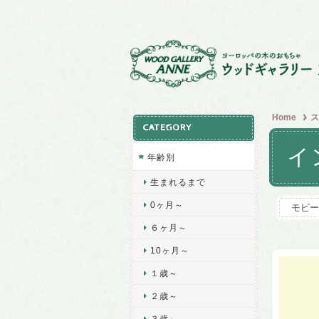
Home
ス
CATEGORY
イ
年齢別
生まれるまで
0ヶ月～
モビー
６ヶ月～
10ヶ月～
１歳～
２歳～
３歳～