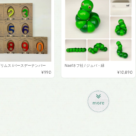
'sグリムス /バースデーナンバー
Naefネフ社 / ジュバ・緑
¥990
¥10,890
more