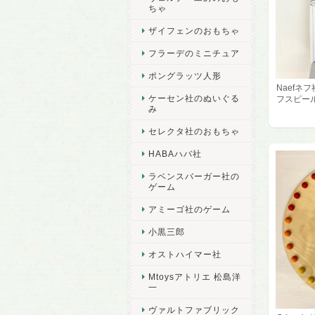
ちゃ
ザイフェンのおもちゃ
フラーデのミニチュア
ポングラッツ人形
Naefネ
ケーセン社のぬいぐる
フスピー
み
セレクタ社のおもちゃ
HABAハバ社
ラベンスバーガー社の
ゲーム
アミーゴ社のゲーム
小黒三郎
オストハイマー社
Mtoysアトリエ 松島洋
一
ヴァルトファブリック