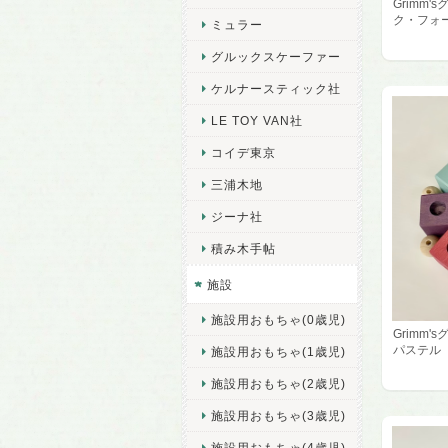
Grimm'
ク・フォ
ミュラー
グルックスケーファー
ケルナースティック社
LE TOY VAN社
コイデ東京
三浦木地
ジーナ社
積み木手帖
施設
施設用おもちゃ(0歳児)
Grimm'
パステル
施設用おもちゃ(1歳児)
施設用おもちゃ(2歳児)
施設用おもちゃ(3歳児)
施設用おもちゃ(4歳児)