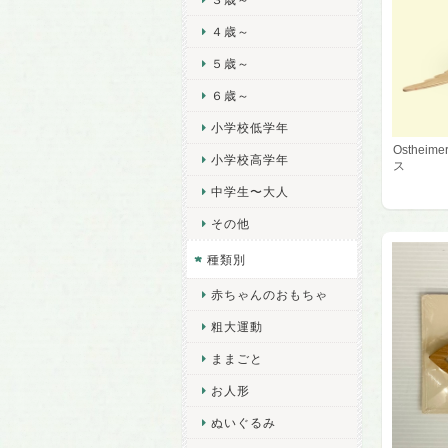
４歳～
５歳～
６歳～
小学校低学年
Osthei
小学校高学年
ス
中学生〜大人
その他
種類別
赤ちゃんのおもちゃ
粗大運動
ままごと
お人形
ぬいぐるみ