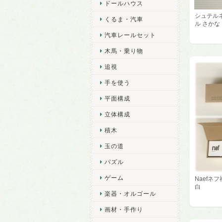
ドールハウス
シュテルネ
くるま・汽車
ル さかな
汽車レールセット
木馬・乗り物
追視
手を使う
平面構成
立体構成
積木
玉の道
パズル
ゲーム
Naefネ
白
楽器・オルゴール
画材・手作り