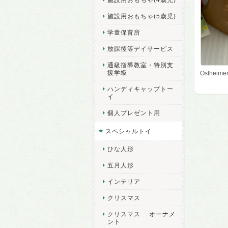
施設用おもちゃ(5歳児)
学童保育所
放課後等デイサービス
通級指導教室・特別支
援学級
Osthei
ハンディキャップトー
イ
個人プレゼント用
スペシャルトイ
ひな人形
五月人形
インテリア
クリスマス
クリスマス オーナメ
ント