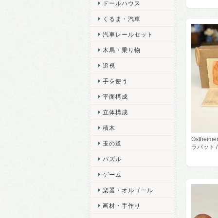
ドールハウス
くるま・汽車
汽車レールセット
木馬・乗り物
追視
手を使う
平面構成
立体構成
積木
Osthei
玉の道
ラパット 
パズル
ゲーム
楽器・オルゴール
画材・手作り