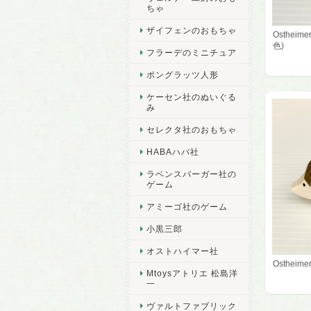
ちゃ
ザイフェンのおもちゃ
Osthei
色)
フラーデのミニチュア
ポングラッツ人形
ケーセン社のぬいぐる
み
セレクタ社のおもちゃ
HABAハバ社
ラベンスバーガー社の
ゲーム
アミーゴ社のゲーム
小黒三郎
オストハイマー社
Osthei
Mtoysアトリエ 松島洋
一
ヴァルトファブリック