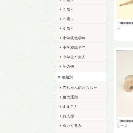
４歳～
５歳～
Osthei
ス
６歳～
小学校低学年
小学校高学年
中学生〜大人
その他
種類別
赤ちゃんのおもちゃ
粗大運動
ままごと
お人形
Osthei
ぬいぐるみ
リーズ