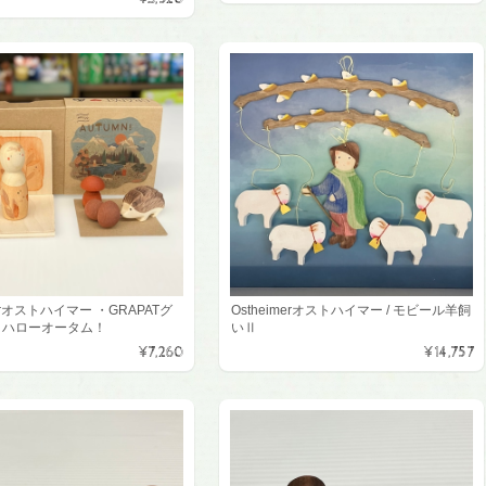
merオストハイマー ・GRAPATグ
Ostheimerオストハイマー / モビール羊飼
/ ハローオータム！
いⅡ
¥7,260
¥14,757