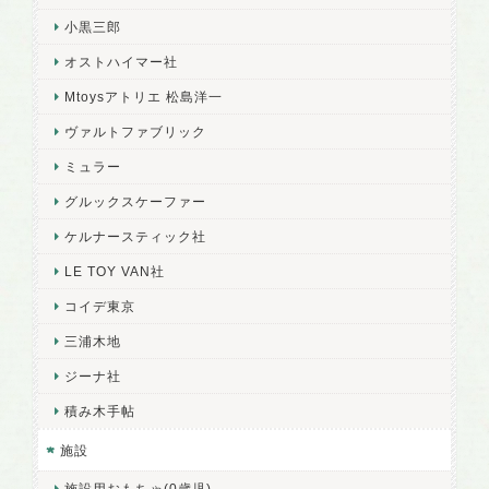
小黒三郎
オストハイマー社
Mtoysアトリエ 松島洋一
ヴァルトファブリック
ミュラー
グルックスケーファー
ケルナースティック社
LE TOY VAN社
コイデ東京
三浦木地
ジーナ社
積み木手帖
施設
施設用おもちゃ(0歳児)