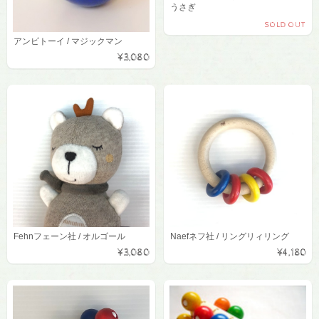
うさぎ
SOLD OUT
アンビトーイ / マジックマン
¥3,080
Fehnフェーン社 / オルゴール
Naefネフ社 / リングリィリング
¥3,080
¥4,180