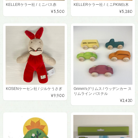
KELLERケラー社 / ミニバス赤
KELLERケラー社 / ミニPKW白木
¥5,500
¥5,280
KOSENケーセン社 / ジルケうさぎ
Grimm'sグリムス / ウッデンカー ス
リムライン パステル
¥9,900
¥2,420