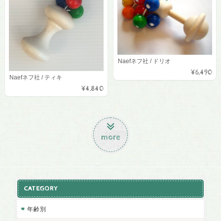
Naefネフ社 / ドリオ
¥6,490
Naefネフ社 / ティキ
¥4,840
more
CATEGORY
年齢別