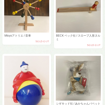
Mtoysアトリエ / 音車
BECK ベック社 / スロープ人形ヌル
ミ
SOLD OUT
SOLD OUT
シギキッド社 / あかちゃんパペット