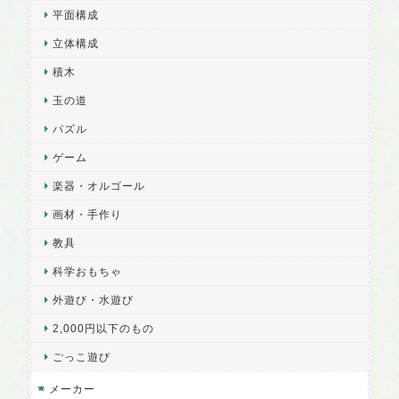
平面構成
立体構成
積木
玉の道
パズル
ゲーム
楽器・オルゴール
画材・手作り
教具
科学おもちゃ
外遊び・水遊び
2,000円以下のもの
ごっこ遊び
メーカー