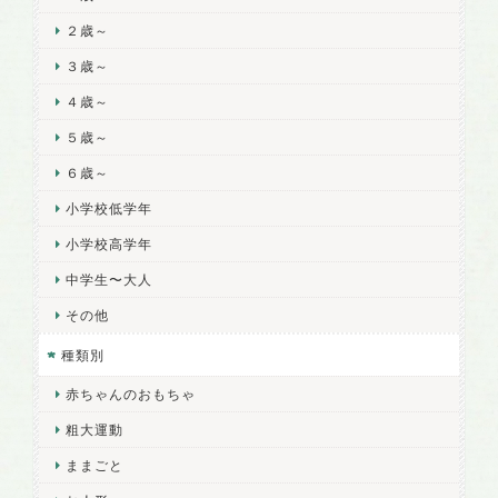
２歳～
３歳～
４歳～
５歳～
６歳～
小学校低学年
小学校高学年
中学生〜大人
その他
種類別
赤ちゃんのおもちゃ
粗大運動
ままごと