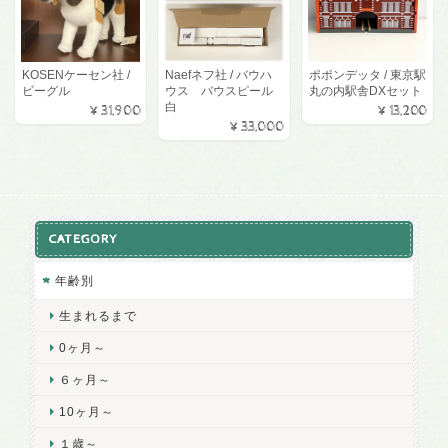
KOSENケーセン社 /
Naefネフ社 / バウハ
ポポンデッタ / 東京駅
ビーグル
ウス バウスピール
丸の内駅舎DXセット
白
¥31,900
¥13,200
¥33,000
CATEGORY
年齢別
生まれるまで
0ヶ月～
６ヶ月～
10ヶ月～
１歳～