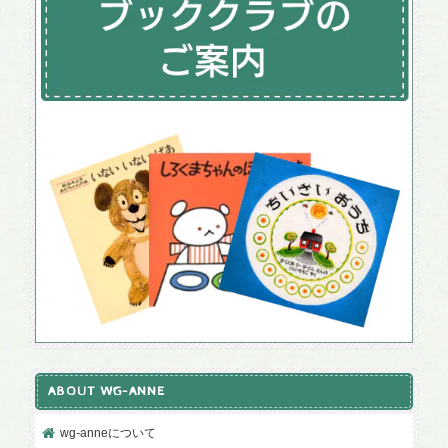
ABOUT WG-ANNE
wg-anneについて