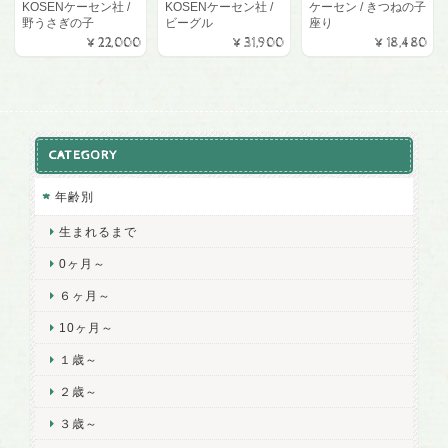
KOSENケーセン社 /
KOSENケーセン社 /
ケーセン / きつねの子
野うさぎの子
ビーグル
座り
¥22,000
¥31,900
¥18,480
CATEGORY
年齢別
生まれるまで
0ヶ月～
６ヶ月～
10ヶ月～
１歳～
２歳～
３歳～