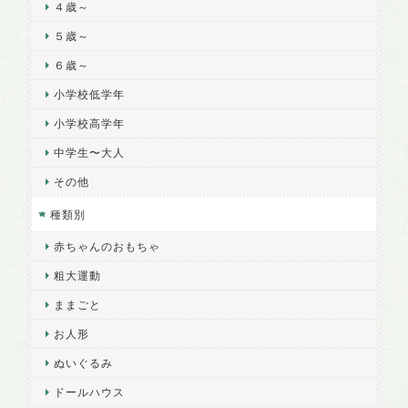
４歳～
５歳～
６歳～
小学校低学年
小学校高学年
中学生〜大人
その他
種類別
赤ちゃんのおもちゃ
粗大運動
ままごと
お人形
ぬいぐるみ
ドールハウス