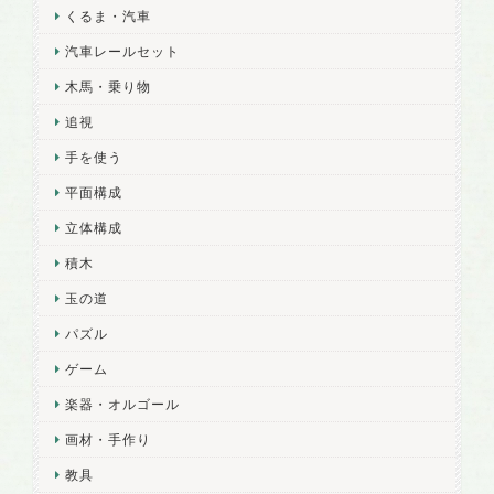
くるま・汽車
汽車レールセット
木馬・乗り物
追視
手を使う
平面構成
立体構成
積木
玉の道
パズル
ゲーム
楽器・オルゴール
画材・手作り
教具