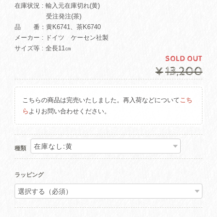
在庫状況 : 輸入元在庫切れ(黄)
受注発注(茶)
品 番：黄K6741、茶K6740
メーカー : ドイツ ケーセン社製
サイズ等 : 全長11㎝
SOLD OUT
¥13,200
こちらの商品は完売いたしました。再入荷などについて
こち
ら
よりお問い合わせください。
種類
ラッピング