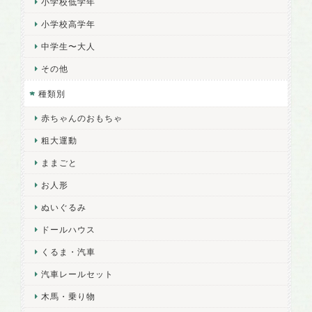
小学校低学年
小学校高学年
中学生〜大人
その他
種類別
赤ちゃんのおもちゃ
粗大運動
ままごと
お人形
ぬいぐるみ
ドールハウス
くるま・汽車
汽車レールセット
木馬・乗り物