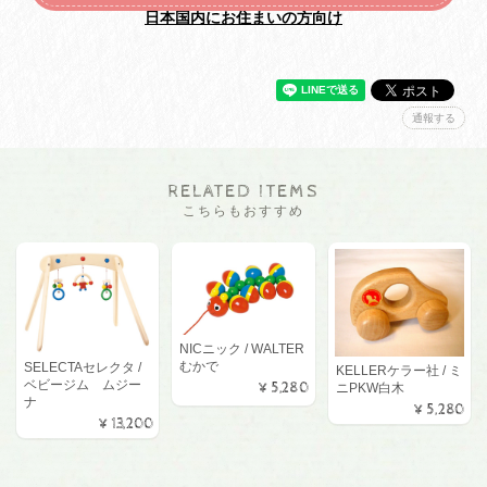
日本国内にお住まいの方向け
通報する
RELATED ITEMS
こちらもおすすめ
NICニック / WALTER
むかで
SELECTAセレクタ /
KELLERケラー社 / ミ
ベビージム ムジー
¥5,280
ニPKW白木
ナ
¥5,280
¥13,200