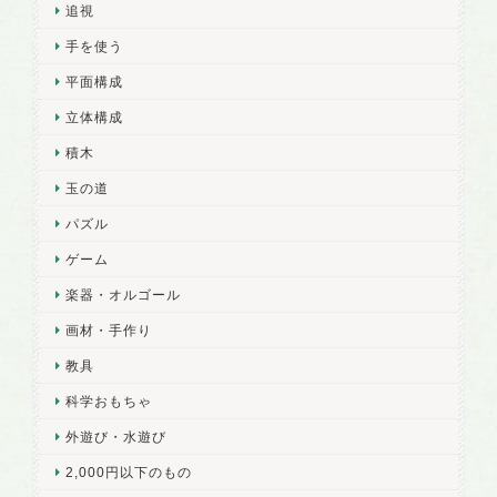
追視
手を使う
平面構成
立体構成
積木
玉の道
パズル
ゲーム
楽器・オルゴール
画材・手作り
教具
科学おもちゃ
外遊び・水遊び
2,000円以下のもの