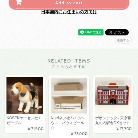
Add to cart
日本国内にお住まいの方向け
通報する
RELATED ITEMS
こちらもおすすめ
KOSENケーセン社 /
Naefネフ社 / バウハ
ポポンデッタ / 東京駅
ビーグル
ウス バウスピール
丸の内駅舎DXセット
白
¥31,900
¥13,200
¥33,000