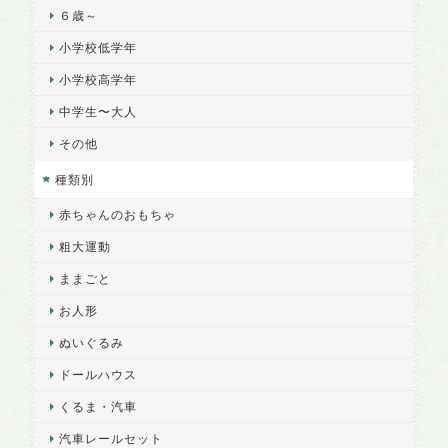
６歳～
小学校低学年
小学校高学年
中学生〜大人
その他
種類別
赤ちゃんのおもちゃ
粗大運動
ままごと
お人形
ぬいぐるみ
ドールハウス
くるま・汽車
汽車レールセット