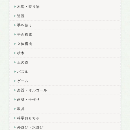
木馬・乗り物
追視
手を使う
平面構成
立体構成
積木
玉の道
パズル
ゲーム
楽器・オルゴール
画材・手作り
教具
科学おもちゃ
外遊び・水遊び