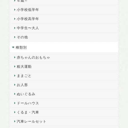
６歳～
小学校低学年
小学校高学年
中学生〜大人
その他
種類別
赤ちゃんのおもちゃ
粗大運動
ままごと
お人形
ぬいぐるみ
ドールハウス
くるま・汽車
汽車レールセット