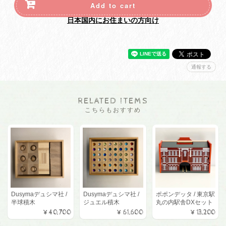
Add to cart
日本国内にお住まいの方向け
通報する
RELATED ITEMS
こちらもおすすめ
Dusymaデュシマ社 /
Dusymaデュシマ社 /
ポポンデッタ / 東京駅
半球積木
ジュエル積木
丸の内駅舎DXセット
¥40,700
¥61,600
¥13,200