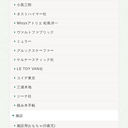
小黒三郎
オストハイマー社
Mtoysアトリエ 松島洋一
ヴァルトファブリック
ミュラー
グルックスケーファー
ケルナースティック社
LE TOY VAN社
コイデ東京
三浦木地
ジーナ社
積み木手帖
施設
施設用おもちゃ(0歳児)