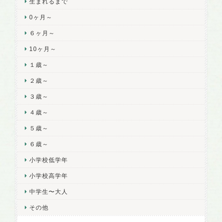
生まれるまで
0ヶ月～
６ヶ月～
10ヶ月～
１歳～
２歳～
３歳～
４歳～
５歳～
６歳～
小学校低学年
小学校高学年
中学生〜大人
その他