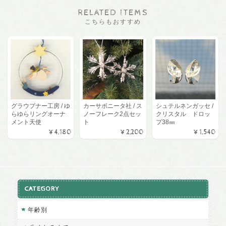
RELATED ITEMS
こちらもおすすめ
グラウプナー工房 / ゆ
カーサボニータ社 / ス
シュテルネンガッセ /
らゆらリングオーナ
ノーフレーク2点セッ
クリスタル ドロッ
メント天使
ト
プ38㎜
¥4,180
¥2,200
¥1,540
CATEGORY
年齢別