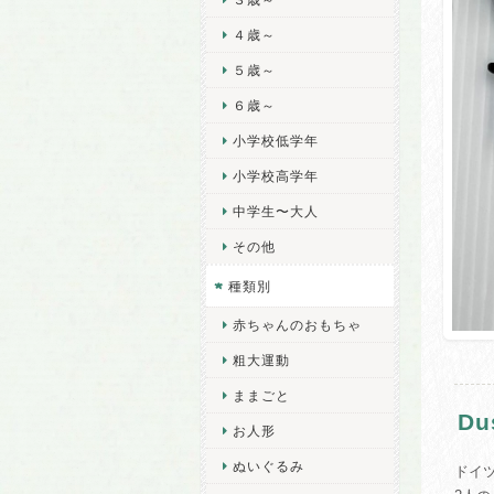
４歳～
５歳～
６歳～
小学校低学年
小学校高学年
中学生〜大人
その他
種類別
赤ちゃんのおもちゃ
粗大運動
ままごと
D
お人形
ぬいぐるみ
ドイ