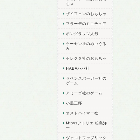
ちゃ
ザイフェンのおもちゃ
フラーデのミニチュア
ポングラッツ人形
ケーセン社のぬいぐる
み
セレクタ社のおもちゃ
HABAハバ社
ラベンスバーガー社の
ゲーム
アミーゴ社のゲーム
小黒三郎
オストハイマー社
Mtoysアトリエ 松島洋
一
ヴァルトファブリック