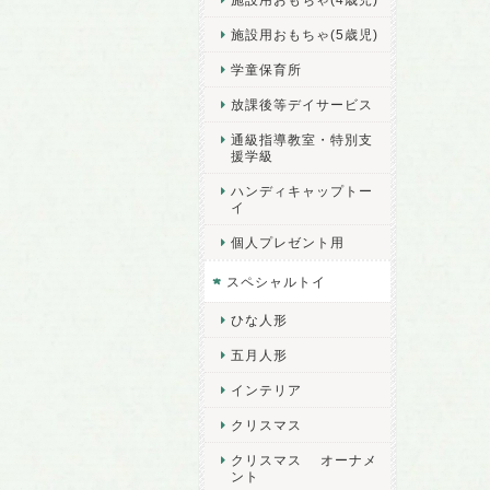
施設用おもちゃ(5歳児)
学童保育所
放課後等デイサービス
通級指導教室・特別支
援学級
ハンディキャップトー
イ
個人プレゼント用
スペシャルトイ
ひな人形
五月人形
インテリア
クリスマス
クリスマス オーナメ
ント