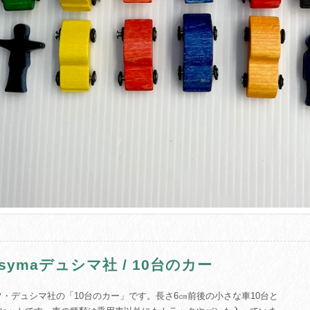
usymaデュシマ社 / 10台のカー
ツ・デュシマ社の「10台のカー」です。長さ6㎝前後の小さな車10台と