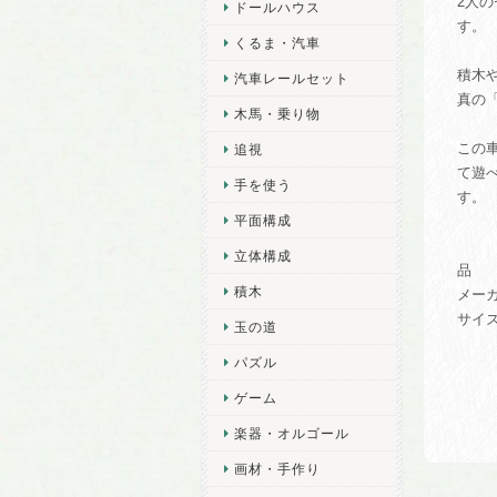
2人
ドールハウス
す。
くるま・汽車
積木
汽車レールセット
真の
木馬・乗り物
この
追視
て遊
手を使う
す。
平面構成
立体構成
品 番
積木
メー
サイズ
玉の道
パズル
ゲーム
楽器・オルゴール
画材・手作り