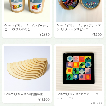
Grimm'sグリムス / レインボーきの
Grimm'sグリムス / ジャイアント ア
こ・パステルきのこ
クリルストーン28ピース
¥2,640
¥3,300
Grimm'sグリムス / 半円盤各種
Grimm'sグリムス / マグアート ジュ
エル ストーン
¥13,200
¥11,000