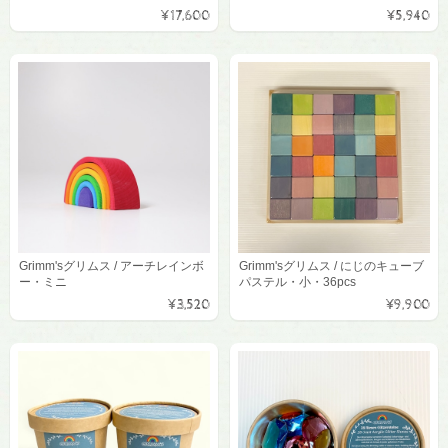
¥17,600
¥5,940
Grimm'sグリムス / アーチレインボ
Grimm'sグリムス / にじのキューブ
ー・ミニ
パステル・小・36pcs
¥3,520
¥9,900