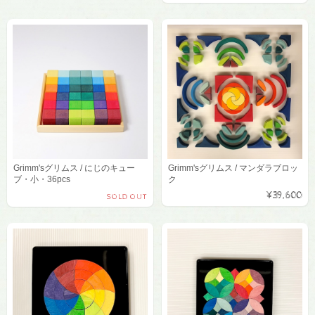
Grimm'sグリムス / にじのキュー
Grimm'sグリムス / マンダラブロッ
ブ・小・36pcs
ク
¥39,600
SOLD OUT