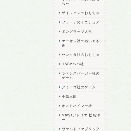
ちゃ
ザイフェンのおもちゃ
フラーデのミニチュア
ポングラッツ人形
ケーセン社のぬいぐる
み
セレクタ社のおもちゃ
HABAハバ社
ラベンスバーガー社の
ゲーム
アミーゴ社のゲーム
小黒三郎
オストハイマー社
Mtoysアトリエ 松島洋
一
ヴァルトファブリック