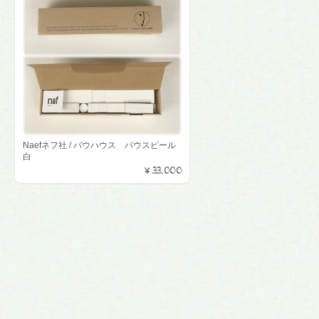
Naefネフ社 / バウハウス バウスピール
白
¥33,000