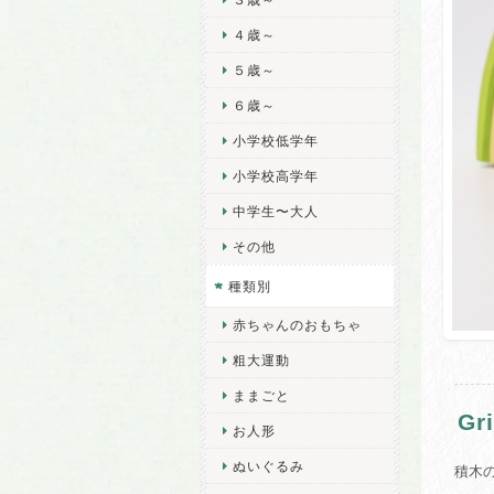
４歳～
５歳～
６歳～
小学校低学年
小学校高学年
中学生〜大人
その他
種類別
赤ちゃんのおもちゃ
粗大運動
ままごと
G
お人形
ぬいぐるみ
積木