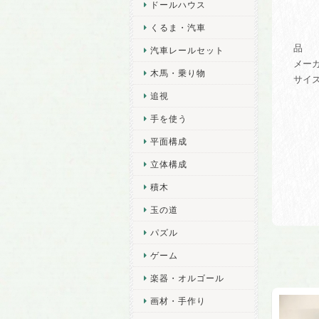
ドールハウス
くるま・汽車
品 番
汽車レールセット
メー
木馬・乗り物
サイズ
追視
手を使う
平面構成
立体構成
積木
玉の道
パズル
ゲーム
楽器・オルゴール
画材・手作り