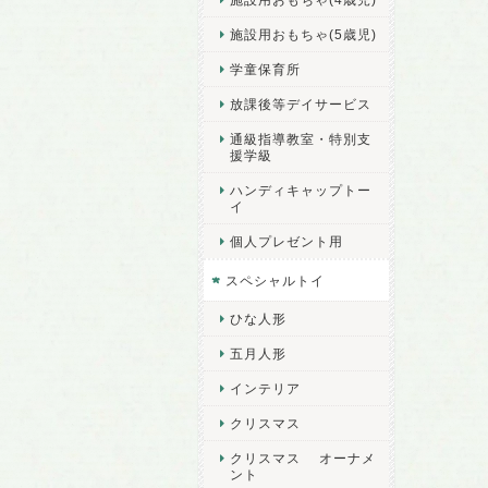
施設用おもちゃ(5歳児)
学童保育所
放課後等デイサービス
通級指導教室・特別支
援学級
ハンディキャップトー
イ
個人プレゼント用
スペシャルトイ
ひな人形
五月人形
インテリア
クリスマス
クリスマス オーナメ
ント