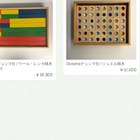
aデュシマ社 / ウール・レンガ積木
Dusymaデュシマ社 / ジュエル積木
付
¥61,600
¥69,300