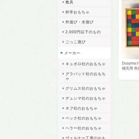
教具
科学おもちゃ
外遊び・水遊び
2,000円以下のもの
ごっこ遊び
メーカー
Dusym
キュボロ社のおもちゃ
補充用 色
グラパット社のおもち
ゃ
グリムス社のおもちゃ
デュシマ社のおもちゃ
ネフ社のおもちゃ
ベック社のおもちゃ
ヘラー社のおもちゃ
ヴェルナー工房のおも