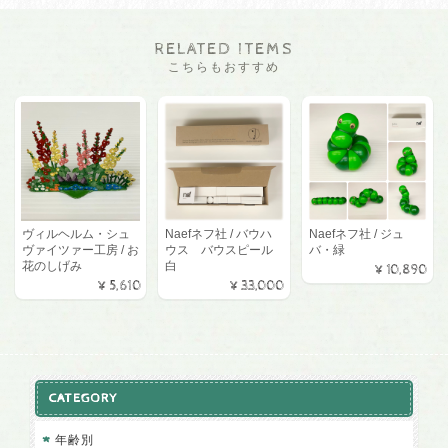
RELATED ITEMS
こちらもおすすめ
ヴィルヘルム・シュ
Naefネフ社 / バウハ
Naefネフ社 / ジュ
ヴァイツァー工房 / お
ウス バウスピール
バ・緑
花のしげみ
白
¥10,890
¥5,610
¥33,000
CATEGORY
年齢別