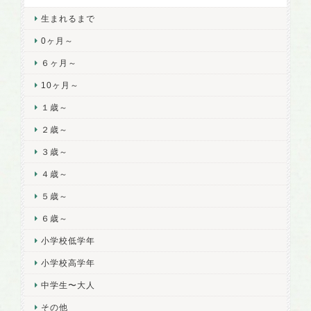
生まれるまで
0ヶ月～
６ヶ月～
10ヶ月～
１歳～
２歳～
３歳～
４歳～
５歳～
６歳～
小学校低学年
小学校高学年
中学生〜大人
その他