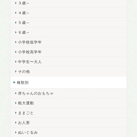
３歳～
４歳～
５歳～
６歳～
小学校低学年
小学校高学年
中学生〜大人
その他
種類別
赤ちゃんのおもちゃ
粗大運動
ままごと
お人形
ぬいぐるみ