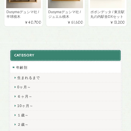
Dusymaデュシマ社 /
Dusymaデュシマ社 /
ポポンデッタ / 東京駅
半球積木
ジュエル積木
丸の内駅舎DXセット
¥40,700
¥61,600
¥13,200
CATEGORY
年齢別
生まれるまで
0ヶ月～
６ヶ月～
10ヶ月～
１歳～
２歳～