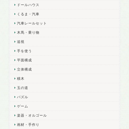
ドールハウス
くるま・汽車
汽車レールセット
木馬・乗り物
追視
手を使う
平面構成
立体構成
積木
玉の道
パズル
ゲーム
楽器・オルゴール
画材・手作り