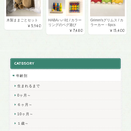
木製ままごとセット
HABAハバ社 / カラー
Grimm'sグリムス / カ
リングのペグ遊び
ラーカー・6pcs
¥5,940
¥7,480
¥15,400
CATEGORY
年齢別
生まれるまで
0ヶ月～
６ヶ月～
10ヶ月～
１歳～