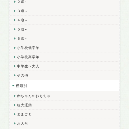
２歳～
３歳～
４歳～
５歳～
６歳～
小学校低学年
小学校高学年
中学生〜大人
その他
種類別
赤ちゃんのおもちゃ
粗大運動
ままごと
お人形