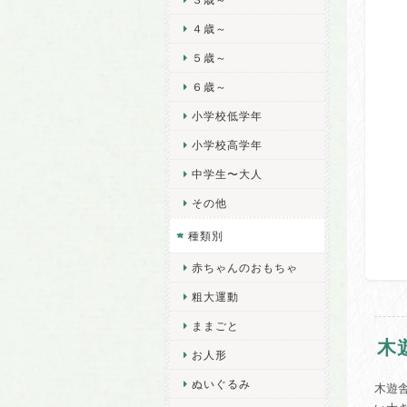
４歳～
５歳～
６歳～
小学校低学年
小学校高学年
中学生〜大人
その他
種類別
赤ちゃんのおもちゃ
粗大運動
ままごと
木
お人形
ぬいぐるみ
木遊舎