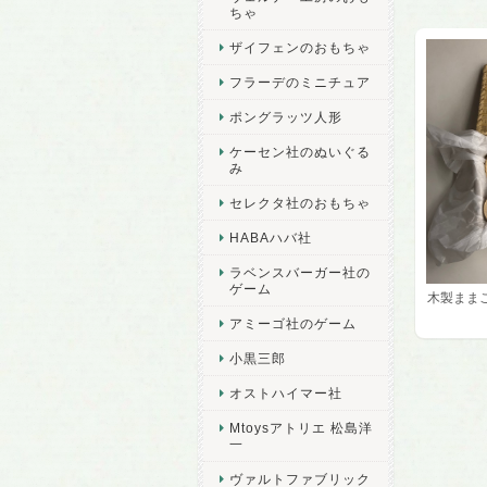
ちゃ
ザイフェンのおもちゃ
フラーデのミニチュア
ポングラッツ人形
ケーセン社のぬいぐる
み
セレクタ社のおもちゃ
HABAハバ社
ラベンスバーガー社の
ゲーム
木製まま
アミーゴ社のゲーム
小黒三郎
オストハイマー社
Mtoysアトリエ 松島洋
一
ヴァルトファブリック