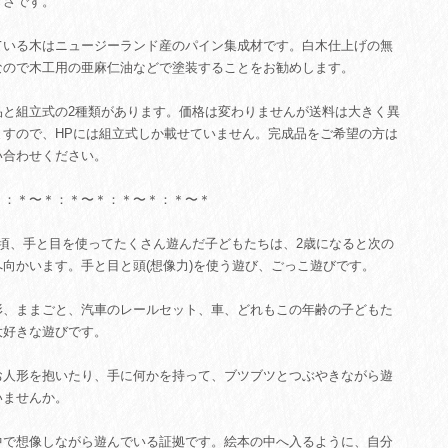
きさです。
ている木はニュージーランド産のパイン集成材です。白木仕上げの無
なので木工用の亜麻仁油などで塗装することをお勧めします。
品と組立式の2種類があります。価格は変わりませんが送料は大きく異
ますので、HPには組立式しか載せていません。完成品をご希望の方は
い合わせください。
＊：＊〜＊：＊〜＊：＊〜＊：＊〜＊
の頃、手と目を使ってたくさん遊んだ子どもたちは、2歳になると次の
へ向かいます。手と目と頭(想像力)を使う遊び、ごっこ遊びです。
形、ままごと、汽車のレールセット、車、どれもこの年齢の子どもた
大好きな遊びです。
お人形を抱いたり、手に何かを持って、ブツブツとつぶやきながら遊
いませんか。
中で想像しながら遊んでいる証拠です。絵本の中へ入るように、自分