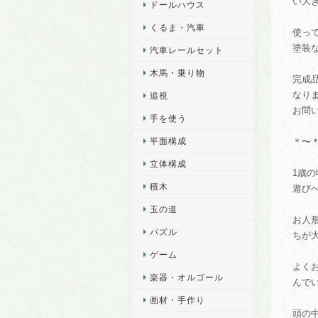
い大
ドールハウス
くるま・汽車
使っ
塗装
汽車レールセット
木馬・乗り物
完成
なり
追視
お問
手を使う
平面構成
＊〜
立体構成
1歳
積木
遊び
玉の道
お人
パズル
ちが
ゲーム
よく
楽器・オルゴール
んで
画材・手作り
頭の