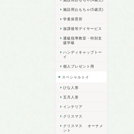
施設用おもちゃ(5歳児)
学童保育所
放課後等デイサービス
通級指導教室・特別支
援学級
ハンディキャップトー
イ
個人プレゼント用
スペシャルトイ
ひな人形
五月人形
インテリア
クリスマス
クリスマス オーナメ
ント