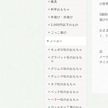
教具
の世
科学おもちゃ
3歳
外遊び・水遊び
遊び
2,000円以下のもの
おま
ごっこ遊び
く、
メーカー
キュボロ社のおもちゃ
品 
メー
グラパット社のおもち
ゃ
サイズ
グリムス社のおもちゃ
デュシマ社のおもちゃ
ネフ社のおもちゃ
ベック社のおもちゃ
ヘラー社のおもちゃ
ヴェルナー工房のおも