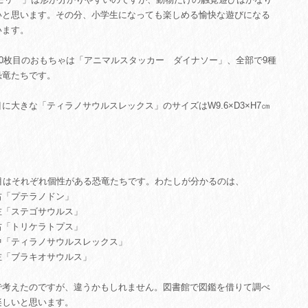
いと思います。その分、小学生になっても楽しめる愉快な遊びになる
います。
～20枚目のおもちゃは「アニマルスタッカー ダイナソー」、全部で9種
恐竜たちです。
に大きな「ティラノサウルスレックス」のサイズはW9.6×D3×H7㎝
。
枚目はそれぞれ個性がある恐竜たちです。わたしが分かるのは、
右「プテラノドン」
左「ステゴサウルス」
右「トリケラトプス」
中「ティラノサウルスレックス」
左「ブラキオサウルス」
で考えたのですが、違うかもしれません。図書館で図鑑を借りて調べ
楽しいと思います。