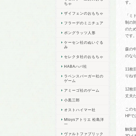
す。
ちゃ
ザイフェンのおもちゃ
「ミ
制の
フラーデのミニチュア
のた
ポングラッツ人形
です
ケーセン社のぬいぐる
み
森の
のな
セレクタ社のおもちゃ
HABAハバ社
11
りね
ラベンスバーガー社の
ゲーム
12
アミーゴ社のゲーム
丈夫
小黒三郎
このセ
オストハイマー社
HP
Mtoysアトリエ 松島洋
一
触覚
ヴァルトファブリック
3D