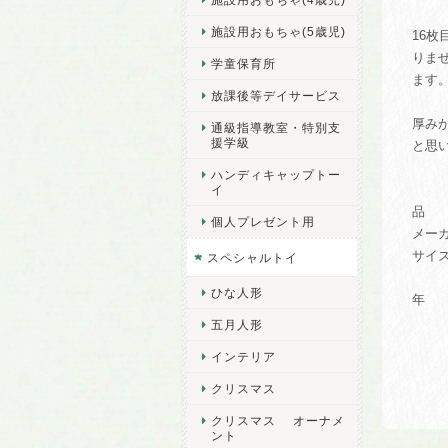
施設用おもちゃ(5歳児)
16
りま
学童保育所
ます
放課後等デイサービス
厚み
通級指導教室・特別支
援学級
と思
ハンディキャップトー
イ
品 番
個人プレゼント用
メーカ
サイズ等
スペシャルトイ
クマW
ひな人形
年 齢
五月人形
インテリア
クリスマス
クリスマス オーナメ
ント