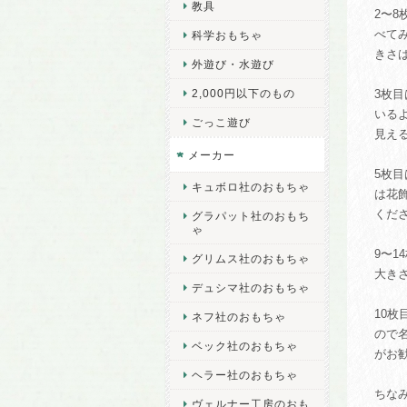
教具
2〜
べて
科学おもちゃ
きさはW
外遊び・水遊び
2,000円以下のもの
3枚
いる
ごっこ遊び
見え
メーカー
5枚
キュボロ社のおもちゃ
は花
くだ
グラパット社のおもち
ゃ
9〜
グリムス社のおもちゃ
大きさは
デュシマ社のおもちゃ
10
ネフ社のおもちゃ
ので
ベック社のおもちゃ
がお
ヘラー社のおもちゃ
ちな
ヴェルナー工房のおも