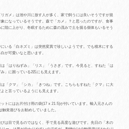
ドリガメ」は池や川に放す人が多く、家で飼うには良いそうですが規
対象になっているそうです。森で「カメ」？と思ったのですが、食事
めに陸に上がり、冬眠するために森の茂みで土を掘る個体もいるそう
。
中にいる「白ネズミ」は突然変異で珍しいようです。でも積木にする
ら白が可愛いなと思います。
枚目は「はりねずみ」「リス」「うさぎ」です。今見ると、すねた「は
ずみ」に困っている2匹にも見えます。
枚目は「クマ」「シカ」「きつね」です。こちらもすねた「クマ」に大
だよと言っているようにも見えます。
ットにはお片付け用の袋(17 x 21.5)が付いています。輸入元さんの
では触覚遊びをお勧めしていました。
遊びは目で見るのではなく、手で見る高度な遊びです。先日の「木の
メモリー」は形が分かりやすいのですが、動物だけの触覚遊びはかなり