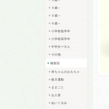
４歳～
５歳～
６歳～
小学校低学年
小学校高学年
中学生〜大人
その他
種類別
赤ちゃんのおもちゃ
粗大運動
ままごと
お人形
ぬいぐるみ