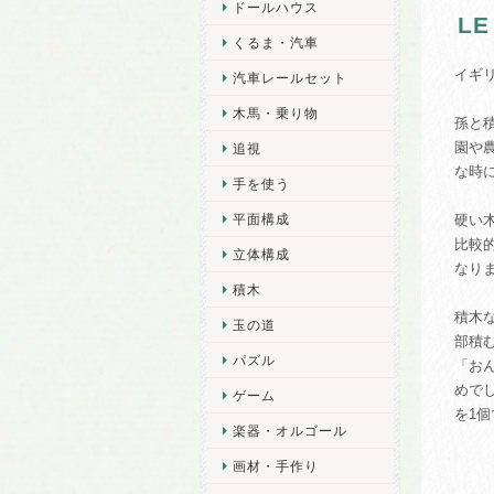
ドールハウス
L
くるま・汽車
イギリ
汽車レールセット
木馬・乗り物
孫と
園や
追視
な時
手を使う
平面構成
硬い
比較
立体構成
なり
積木
積木
玉の道
部積
パズル
「お
めで
ゲーム
を1
楽器・オルゴール
画材・手作り