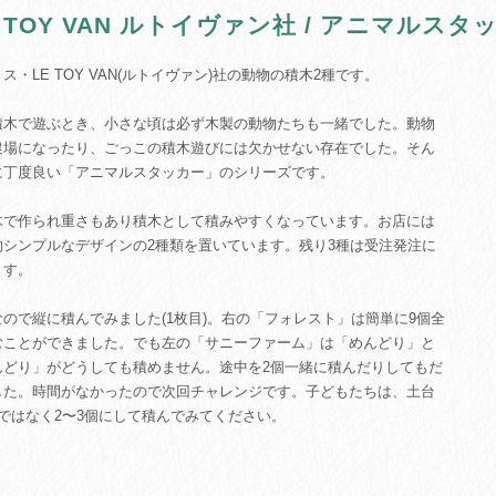
E TOY VAN ルトイヴァン社 / アニマルスタ
ス・LE TOY VAN(ルトイヴァン)社の動物の積木2種です。
積木で遊ぶとき、小さな頃は必ず木製の動物たちも一緒でした。動物
農場になったり、ごっこの積木遊びには欠かせない存在でした。そん
に丁度良い「アニマルスタッカー」のシリーズです。
木で作られ重さもあり積木として積みやすくなっています。お店には
的シンプルなデザインの2種類を置いています。残り3種は受注発注に
ます。
なので縦に積んでみました(1枚目)。右の「フォレスト」は簡単に9個全
むことができました。でも左の「サニーファーム」は「めんどり」と
んどり」がどうしても積めません。途中を2個一緒に積んだりしてもだ
した。時間がなかったので次回チャレンジです。子どもたちは、土台
個ではなく2〜3個にして積んでみてください。