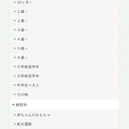
10ヶ月～
１歳～
２歳～
３歳～
４歳～
５歳～
６歳～
小学校低学年
小学校高学年
中学生〜大人
その他
種類別
赤ちゃんのおもちゃ
粗大運動