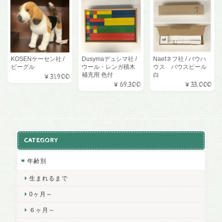
KOSENケーセン社 /
Dusymaデュシマ社 /
Naefネフ社 / バウハ
ビーグル
ウール・レンガ積木
ウス バウスピール
補充用 色付
白
¥31,900
¥69,300
¥33,000
CATEGORY
年齢別
生まれるまで
0ヶ月～
６ヶ月～