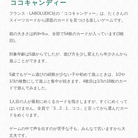
ココキャンディー
フランス・LABOLUDIC社の「ココキャンディー」は、たくさんの
スイーツカードから課題のカードを見つける楽しいゲームです。
箱の大きさは約9×9㎝、全部で54枚のカードが入っています(3枚
目)。
対象年齢は5歳からでしたが、遊び方を少し変えたら年少さんから
遊ぶことができます。
5歳でもゲーム遊びの経験が少ない子や初めて遊ぶときは、1/2や
1/3の枚数にして遊ぶと集中が続きます。4枚目は1/3の18枚のカー
ドで遊んでみました。
1人目の人が最初にめくるカードを指さしますが、すぐにめくって
はいけません。全員で「3…2…1…ココ」と言ってから選んだカー
ドをめくります。
ゲームの中で声を出すのが苦手な子も、みんなで言いますから大
丈夫です。