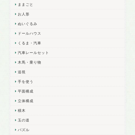
ままごと
お人形
ぬいぐるみ
ドールハウス
くるま・汽車
汽車レールセット
木馬・乗り物
追視
手を使う
平面構成
立体構成
積木
玉の道
パズル