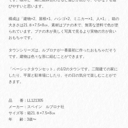
びやすいと思います。
構成は「建物×2、屋根×1、ハシゴ×2、ミニカー×1、人×1」、箱の
大きさは21.８×7.5×8㎝、素材はブナの木で、無害な塗料で色が塗
られています。ブナの木が美しく写真で見るより実物の方が良い
おもちゃです。
タウンシリーズは、ルブロナが一番最初に作ったおもちゃだそう
です。建物は色々な形に組むことができます。
「ベーシックタウンセット」の1/2のタウンです。二階建ての家に
したり、平屋と駐車場にしたり、その日の気分で楽しむことがで
きます。
品 番：LL121305
メーカー：スペイン ルブロナ社
サイズ等：箱21.８×7.5×8㎝
年 齢 : 3歳〜