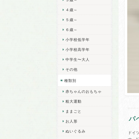
４歳～
５歳～
６歳～
小学校低学年
小学校高学年
中学生〜大人
その他
種類別
赤ちゃんのおもちゃ
粗大運動
ままごと
バ
お人形
ぬいぐるみ
ドイ