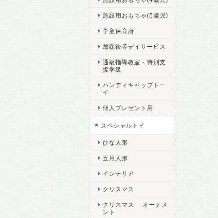
施設用おもちゃ(5歳児)
学童保育所
放課後等デイサービス
通級指導教室・特別支
援学級
ハンディキャップトー
イ
個人プレゼント用
スペシャルトイ
ひな人形
五月人形
インテリア
クリスマス
クリスマス オーナメ
ント