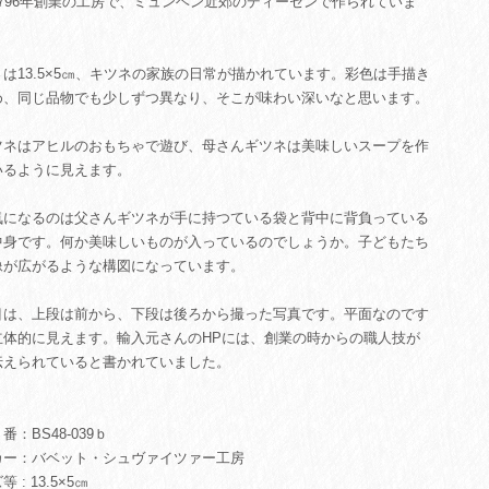
1796年創業の工房で、ミュンヘン近郊のディーセンで作られていま
は13.5×5㎝、キツネの家族の日常が描かれています。彩色は手描き
め、同じ品物でも少しずつ異なり、そこが味わい深いなと思います。
ツネはアヒルのおもちゃで遊び、母さんギツネは美味しいスープを作
いるように見えます。
気になるのは父さんギツネが手に持つている袋と背中に背負っている
中身です。何か美味しいものが入っているのでしょうか。子どもたち
像が広がるような構図になっています。
目は、上段は前から、下段は後ろから撮った写真です。平面なのです
立体的に見えます。輸入元さんのHPには、創業の時からの職人技が
伝えられていると書かれていました。
：BS48-039ｂ
カー：バベット・シュヴァイツァー工房
 : 13.5×5㎝