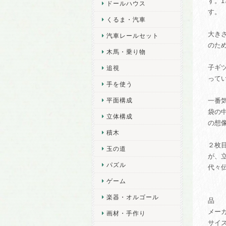
す。
ドールハウス
す。
くるま・汽車
大きさ
汽車レールセット
のた
木馬・乗り物
子ギ
追視
って
手を使う
平面構成
一番
袋の
立体構成
の想
積木
２枚
玉の道
が、
パズル
代々
ゲーム
楽器・オルゴール
品 番
メー
画材・手作り
サイズ等