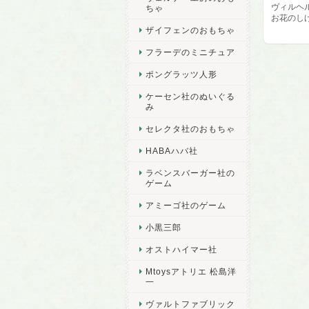
ヴィルヘ
ちゃ
お花のし
ザイフェンのおもちゃ
フラーデのミニチュア
ポングラッツ人形
ケーセン社のぬいぐる
み
セレクタ社のおもちゃ
HABAハバ社
ラベンスバーガー社の
ゲーム
アミーゴ社のゲーム
小黒三郎
オストハイマー社
Mtoysアトリエ 松島洋
一
ヴァルトファブリック