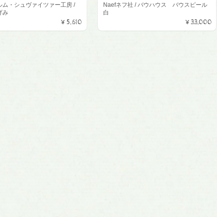
ルム・シュヴァイツァー工房 /
Naefネフ社 / バウハウス バウスピール
げみ
白
¥5,610
¥33,000