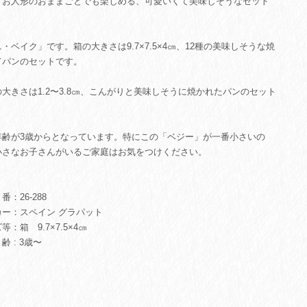
、お人形のおままごとでも楽しめる、可愛いくて美味しそうなセット
。
・ベイク」です。箱の大きさは9.7×7.5×4㎝、12種の美味しそうな焼
てパンのセットです。
大きさは1.2〜3.8㎝、こんがりと美味しそうに焼かれたパンのセット
。
年齢が3歳からとなっています。特にこの「ベジー」が一番小さいの
小さなお子さんがいるご家庭はお気をつけください。
：26-288
カー：スペイン グラパット
等：箱 9.7×7.5×4㎝
 : 3歳〜