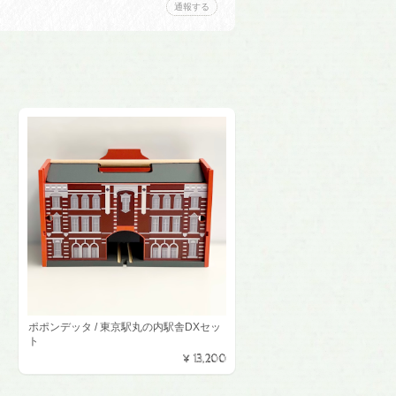
通報する
ポポンデッタ / 東京駅丸の内駅舎DXセッ
ト
¥13,200