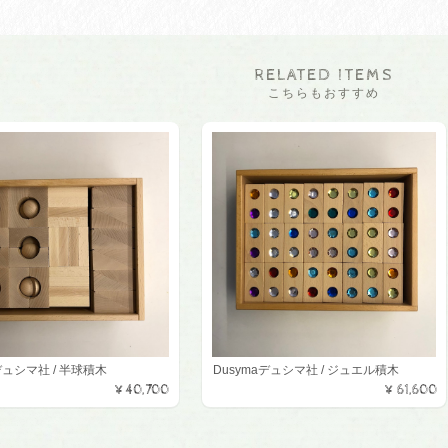
RELATED ITEMS
こちらもおすすめ
デュシマ社 / 半球積木
Dusymaデュシマ社 / ジュエル積木
¥40,700
¥61,600