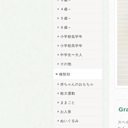
４歳～
５歳～
６歳～
小学校低学年
小学校高学年
中学生〜大人
その他
種類別
赤ちゃんのおもちゃ
粗大運動
ままごと
G
お人形
ぬいぐるみ
スペ