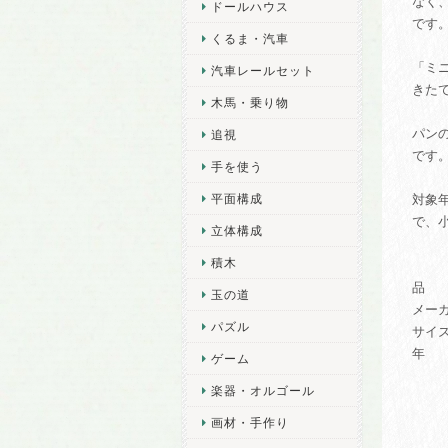
なく
ドールハウス
です
くるま・汽車
「ミニ
汽車レールセット
きた
木馬・乗り物
パンの
追視
です
手を使う
平面構成
対象
で、
立体構成
積木
品 番
玉の道
メー
パズル
サイズ
年 齢
ゲーム
楽器・オルゴール
画材・手作り