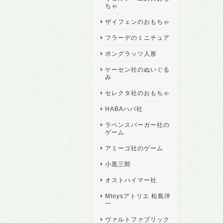
ちゃ
ザイフェンのおもちゃ
フラーデのミニチュア
ポングラッツ人形
ケーセン社のぬいぐる
み
セレクタ社のおもちゃ
HABAハバ社
ラベンスバーガー社の
ゲーム
アミーゴ社のゲーム
小黒三郎
オストハイマー社
Mtoysアトリエ 松島洋
一
ヴァルトファブリック