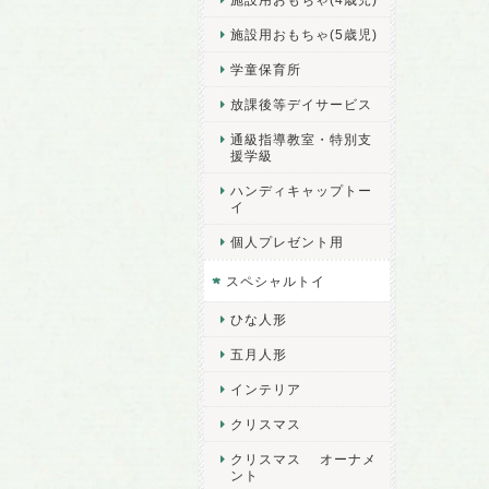
施設用おもちゃ(5歳児)
学童保育所
放課後等デイサービス
通級指導教室・特別支
援学級
ハンディキャップトー
イ
個人プレゼント用
スペシャルトイ
ひな人形
五月人形
インテリア
クリスマス
クリスマス オーナメ
ント