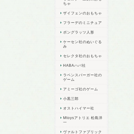
ちゃ
ザイフェンのおもちゃ
フラーデのミニチュア
ポングラッツ人形
ケーセン社のぬいぐる
み
セレクタ社のおもちゃ
HABAハバ社
ラベンスバーガー社の
ゲーム
アミーゴ社のゲーム
小黒三郎
オストハイマー社
Mtoysアトリエ 松島洋
一
ヴァルトファブリック