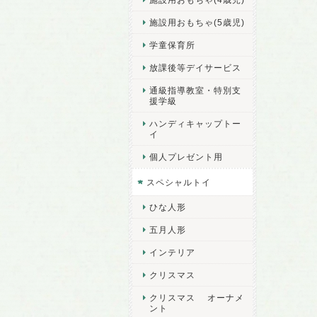
施設用おもちゃ(5歳児)
学童保育所
放課後等デイサービス
通級指導教室・特別支
援学級
ハンディキャップトー
イ
個人プレゼント用
スペシャルトイ
ひな人形
五月人形
インテリア
クリスマス
クリスマス オーナメ
ント