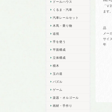
H47
ドールハウス
「Ⅴ
くるま・汽車
ます
汽車レールセット
木馬・乗り物
品 番
メー
追視
サイズ
手を使う
年 齢
平面構成
立体構成
積木
玉の道
パズル
ゲーム
楽器・オルゴール
画材・手作り