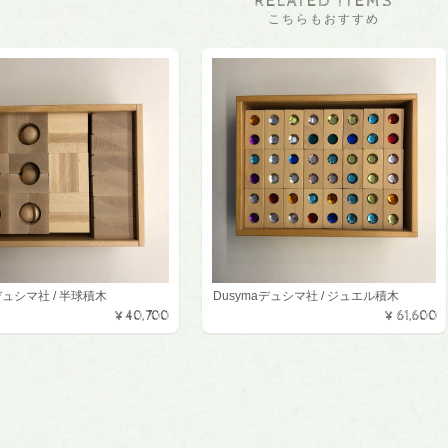
RELATED ITEMS
こちらもおすすめ
デュシマ社 / 半球積木
Dusymaデュシマ社 / ジュエル積木
¥40,700
¥61,600