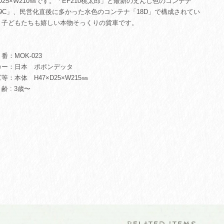
×D25×W210㎜です。「EF210桃太郎」と最新のえんじ色のコンテナ
19C」、民営化直後に多かった水色のコンテナ「18D」で構成されてい
。子どもたちも嬉しい本物そっくりの貨車です。
：MOK-023
カー：日本 ポポンデッタ
等：本体 H47×D25×W215㎜
 : 3歳〜