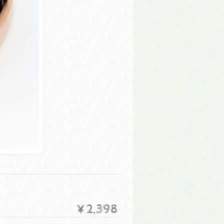
」
¥2,398