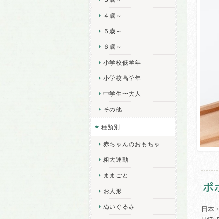
４歳～
５歳～
６歳～
小学校低学年
小学校高学年
中学生〜大人
その他
種類別
赤ちゃんのおもちゃ
粗大運動
ままごと
ポ
お人形
ぬいぐるみ
日本・