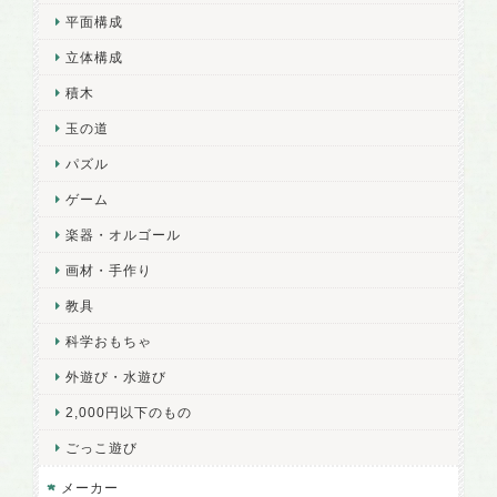
平面構成
立体構成
積木
玉の道
パズル
ゲーム
楽器・オルゴール
画材・手作り
教具
科学おもちゃ
外遊び・水遊び
2,000円以下のもの
ごっこ遊び
メーカー