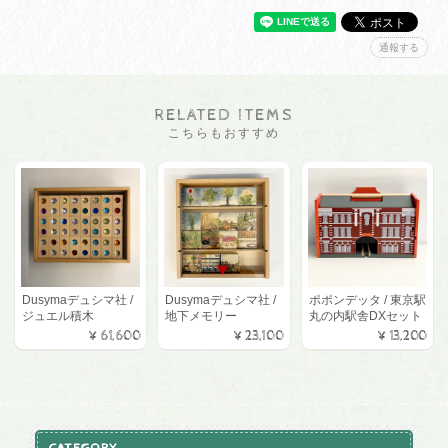
通報する
RELATED ITEMS
こちらもおすすめ
Dusymaデュシマ社 /
Dusymaデュシマ社 /
ポポンデッタ / 東京駅
ジュエル積木
地下メモリー
丸の内駅舎DXセット
¥61,600
¥23,100
¥13,200