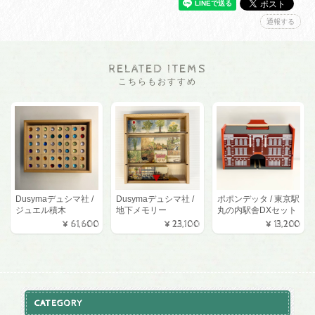
通報する
RELATED ITEMS
こちらもおすすめ
Dusymaデュシマ社 /
Dusymaデュシマ社 /
ポポンデッタ / 東京駅
ジュエル積木
地下メモリー
丸の内駅舎DXセット
¥61,600
¥23,100
¥13,200
CATEGORY