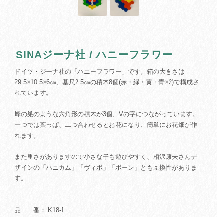
SINAジーナ社 / ハニーフラワー
ドイツ・ジーナ社の「ハニーフラワー」です。箱の大きさは
29.5×10.5×6㎝、基尺2.5㎝の積木8個(赤・緑・黄・青×2)で構成さ
れています。
蜂の巣のような六角形の積木が3個、Vの字につながっています。
一つでは葉っぱ、二つ合わせるとお花になり、簡単にお花畑が作
れます。
また重さがありますので小さな子も遊びやすく、相沢康夫さんデ
ザインの「ハニカム」「ヴィボ」「ボーン」とも互換性がありま
す。
品 番： K18-1