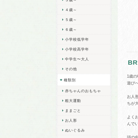
４歳～
５歳～
６歳～
小学校低学年
小学校高学年
中学生〜大人
B
その他
1歳
種類別
遊び
赤ちゃんのおもちゃ
お人
粗大運動
ちが
ままごと
よく
お人形
んで
ぬいぐるみ
頭の