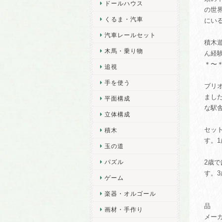
ドールハウス
の世
くるま・汽車
にい
汽車レールセット
積木
木馬・乗り物
ん経
＊〜
追視
手を使う
ブリ
まし
平面構成
な駅
立体構成
セッ
積木
す。
玉の道
パズル
2歳
す。
ゲーム
楽器・オルゴール
品 番
画材・手作り
メー