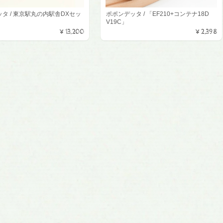
タ / 東京駅丸の内駅舎DXセッ
ポポンデッタ / 「EF210+コンテナ18D
V19C」
¥13,200
¥2,398