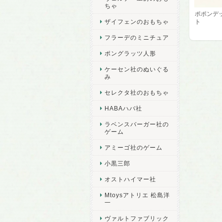
ちゃ
ポポンデッ
ト
ザイフェンのおもちゃ
フラーデのミニチュア
ポングラッツ人形
ケーセン社のぬいぐる
み
セレクタ社のおもちゃ
HABAハバ社
ラベンスバーガー社の
ゲーム
アミーゴ社のゲーム
小黒三郎
オストハイマー社
Mtoysアトリエ 松島洋
一
ヴァルトファブリック