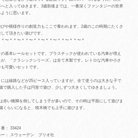
界へと入ってゆきます。3歳前後までは、一番深くファンタジーの世界
るように思います。
遊びや模様作りの創造力もここで養われます。2歳のこの時期にたくさ
験して頂きたい遊びです。
＊＊〜＊＊〜＊＊〜＊＊〜＊＊〜＊＊〜＊＊〜＊
オの基本レールセットです。プラスチックが使われている汽車が増え
たが、「クラシックシリーズ」は全て木製です。レトロな汽車や小さ
舎も可愛いセットです。
トには線路などが25ピース入っていますが、全て使うのは大きな子で
1歳で購入した子は円形で遊び、少しずつ大きくしてゆきましょう。
では赤い橋脚を倒してしまう子が多いので、その時は平面にして遊びま
3歳くらいになると、積木橋でも上手に遊びます。
： 33424
カー： スウェーデン ブリオ社