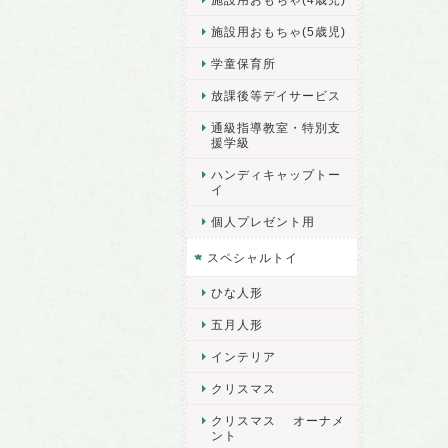
施設用おもちゃ(5歳児)
学童保育所
放課後等デイサービス
通級指導教室・特別支
援学級
ハンディキャップトー
イ
個人プレゼント用
スペシャルトイ
ひな人形
五月人形
インテリア
クリスマス
クリスマス オーナメ
ント