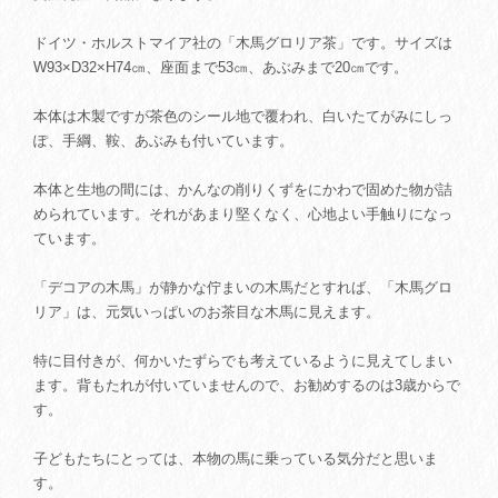
ドイツ・ホルストマイア社の「木馬グロリア茶」です。サイズは
W93×D32×H74㎝、座面まで53㎝、あぶみまで20㎝です。
本体は木製ですが茶色のシール地で覆われ、白いたてがみにしっ
ぽ、手綱、鞍、あぶみも付いています。
本体と生地の間には、かんなの削りくずをにかわで固めた物が詰
められています。それがあまり堅くなく、心地よい手触りになっ
ています。
「デコアの木馬」が静かな佇まいの木馬だとすれば、「木馬グロ
リア」は、元気いっぱいのお茶目な木馬に見えます。
特に目付きが、何かいたずらでも考えているように見えてしまい
ます。背もたれが付いていませんので、お勧めするのは3歳からで
す。
子どもたちにとっては、本物の馬に乗っている気分だと思いま
す。