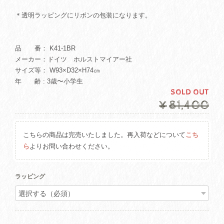
＊透明ラッピングにリボンの包装になります。
品 番： K41-1BR
メーカー：ドイツ ホルストマイアー社
サイズ等： W93×D32×H74㎝
年 齢 : 3歳〜小学生
SOLD OUT
¥81,400
こちらの商品は完売いたしました。再入荷などについて
こち
ら
よりお問い合わせください。
ラッピング