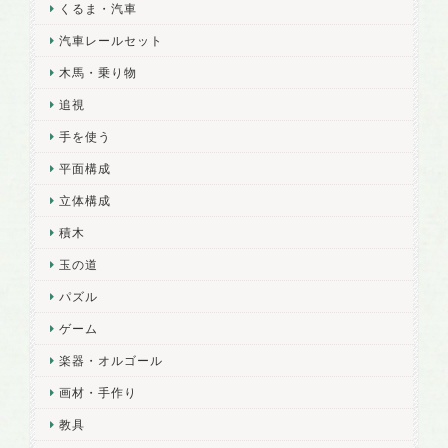
くるま・汽車
汽車レールセット
木馬・乗り物
追視
手を使う
平面構成
立体構成
積木
玉の道
パズル
ゲーム
楽器・オルゴール
画材・手作り
教具