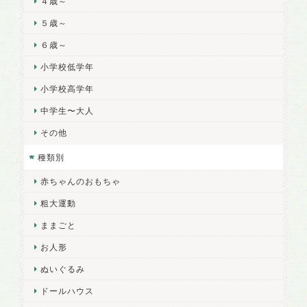
４歳～
５歳～
６歳～
小学校低学年
小学校高学年
中学生〜大人
その他
種類別
赤ちゃんのおもちゃ
粗大運動
ままごと
お人形
ぬいぐるみ
ドールハウス