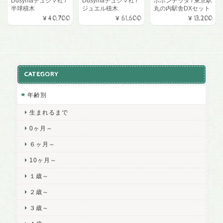
Dusymaデュシマ社 /
Dusymaデュシマ社 /
ポポンデッタ / 東京駅
半球積木
ジュエル積木
丸の内駅舎DXセット
¥40,700
¥61,600
¥13,200
CATEGORY
年齢別
生まれるまで
0ヶ月～
６ヶ月～
10ヶ月～
１歳～
２歳～
３歳～