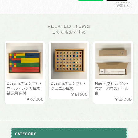
通報する
RELATED ITEMS
こちらもおすすめ
Dusymaデュシマ社 /
Dusymaデュシマ社 /
Naefネフ社 / バウハ
ウール・レンガ積木
ジュエル積木
ウス バウスピール
補充用 色付
白
¥61,600
¥69,300
¥33,000
CATEGORY