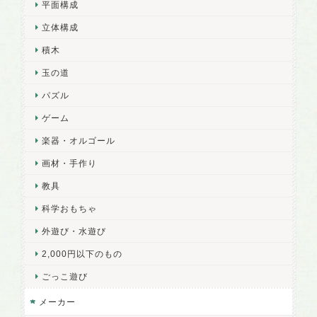
平面構成
立体構成
積木
玉の道
パズル
ゲーム
楽器・オルゴール
画材・手作り
教具
科学おもちゃ
外遊び・水遊び
2,000円以下のもの
ごっこ遊び
メーカー