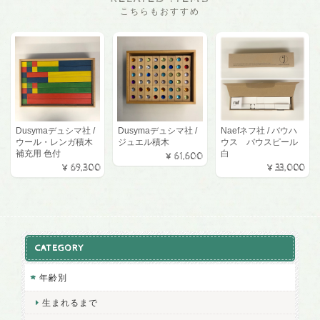
こちらもおすすめ
Dusymaデュシマ社 /
Dusymaデュシマ社 /
Naefネフ社 / バウハ
ウール・レンガ積木
ジュエル積木
ウス バウスピール
補充用 色付
白
¥61,600
¥69,300
¥33,000
CATEGORY
年齢別
生まれるまで