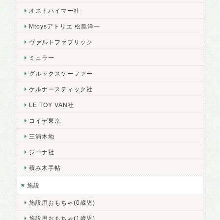
オストハイマー社
Mtoysアトリエ 松島洋一
ヴァルトファブリック
ミュラー
グルックスケーファー
ケルナースティック社
LE TOY VAN社
コイデ東京
三浦木地
ジーナ社
積み木手帖
施設
施設用おもちゃ(0歳児)
施設用おもちゃ(1歳児)