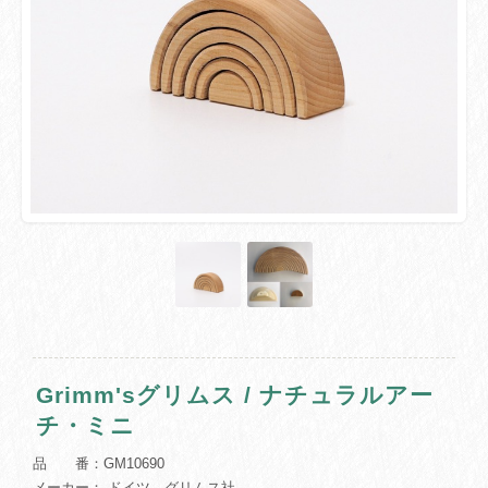
Grimm'sグリムス / ナチュラルアー
チ・ミニ
品 番：GM10690
メーカー： ドイツ グリムス社