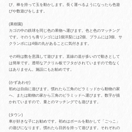
び、棒を持って玉を動かします。長く運べるようになったら色遊
びや数遊びをします。
(果樹園)
カゴの中の鉄球を同じ色の果物へ運びます。色と色のマッチング
です。そのうち青リンゴには1個洋梨には2個、プラムには3個、サ
クランボには4個の丸があることに気付きます。
その時は数を意識して遊びます。直線の道が多いので動きとして
は簡単です。透明なアクリル板でフタがされていますので危なく
はありません。施設にもお勧めです。
(かずあわせ)
初めは自由に遊びます。慣れたら三角のピラミッドから動物の家
へ、または動物の家から三角のピラミッドへ運びます。数字が描
かれていますので、量とのマッチングでも遊びます。
(タウン)
車が好きな子にお勧めです。初めはボールを動かして「ごっこ」
の遊びになります。慣れたら目的を持って遊びます。それぞれの