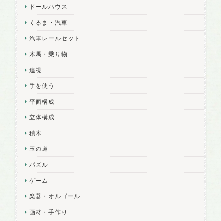
ドールハウス
くるま・汽車
汽車レールセット
木馬・乗り物
追視
手を使う
平面構成
立体構成
積木
玉の道
パズル
ゲーム
楽器・オルゴール
画材・手作り