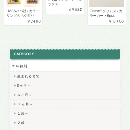
ックス
¥9,680
HABAハバ社 / カラー
Grimm'sグリムス / カ
リングのペグ遊び
ラーカー・6pcs
¥7,480
¥15,400
CATEGORY
年齢別
生まれるまで
0ヶ月～
６ヶ月～
10ヶ月～
１歳～
２歳～