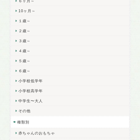
６ヶ月～
10ヶ月～
１歳～
２歳～
３歳～
４歳～
５歳～
６歳～
小学校低学年
小学校高学年
中学生〜大人
その他
種類別
赤ちゃんのおもちゃ