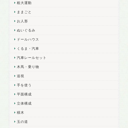
粗大運動
ままごと
お人形
ぬいぐるみ
ドールハウス
くるま・汽車
汽車レールセット
木馬・乗り物
追視
手を使う
平面構成
立体構成
積木
玉の道