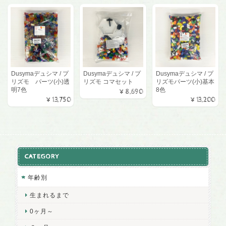
Dusymaデュシマ / プ
Dusymaデュシマ / プ
Dusymaデュシマ / プ
リズモ パーツ(小)透
リズモ コマセット
リズモパーツ(小)基本
明7色
8色
¥8,690
¥13,750
¥13,200
CATEGORY
年齢別
生まれるまで
0ヶ月～