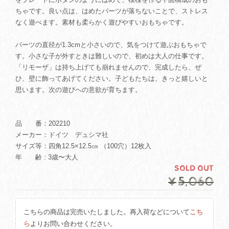
ちゃです。良い点は、はめたパーツが落ちないことで、ストレス
なく遊べます。素材も柔らかく遊びやすいおもちゃです。
パーツの直径が1.3cmと小さいので、気をつけて遊ぶおもちゃで
す。小さな子が外すときは難しいので、初めは大人の仕事です。
「リモーザ」は持ち上げても崩れませんので、完成したら、ぜ
ひ、壁に飾ってあげてください。子どもたちは、きっと嬉しいと
思います。次の遊びへの意欲が育ちます。
品 番：202210
メーカー：ドイツ デュシマ社
サイズ等：四角12.5×12.5㎝ （100穴）12枚入
年 齢 : 3歳〜大人
SOLD OUT
¥5,060
こちらの商品は完売いたしました。再入荷などについて
こち
ら
よりお問い合わせください。