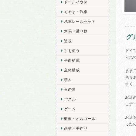
ドールハウス
くるま・汽車
汽車レールセット
木馬・乗り物
グ
追視
ドイ
手を使う
られ
平面構成
立体構成
まま
色々
積木
すく
玉の道
お店
パズル
しデ
ゲーム
お店
楽器・オルゴール
った
画材・手作り