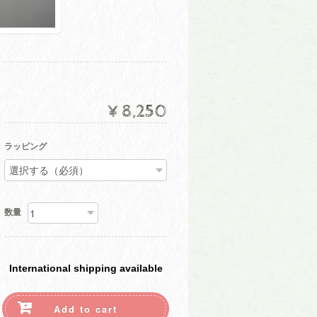
¥8,250
ラッピング
数量
International shipping available
Add to cart