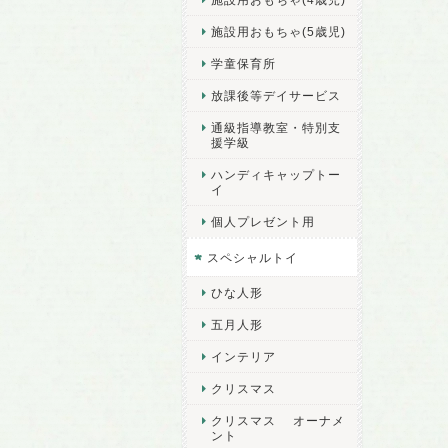
施設用おもちゃ(5歳児)
学童保育所
放課後等デイサービス
通級指導教室・特別支
援学級
ハンディキャップトー
イ
個人プレゼント用
スペシャルトイ
ひな人形
五月人形
インテリア
クリスマス
クリスマス オーナメ
ント