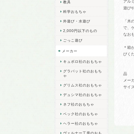
アル
教具
遊び
科学おもちゃ
「木
外遊び・水遊び
で、
2,000円以下のもの
なお
ごっこ遊び
＊箱
メーカー
びく
キュボロ社のおもちゃ
グラパット社のおもち
品 番
ゃ
メー
グリムス社のおもちゃ
サイズ
デュシマ社のおもちゃ
ネフ社のおもちゃ
ベック社のおもちゃ
ヘラー社のおもちゃ
ヴェルナー工房のおも