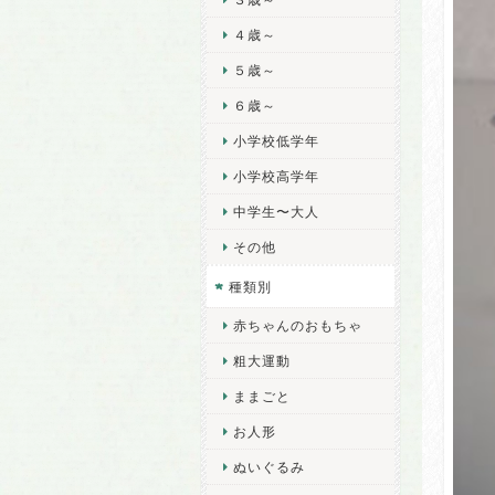
４歳～
５歳～
６歳～
小学校低学年
小学校高学年
中学生〜大人
その他
種類別
赤ちゃんのおもちゃ
粗大運動
ままごと
お人形
ぬいぐるみ