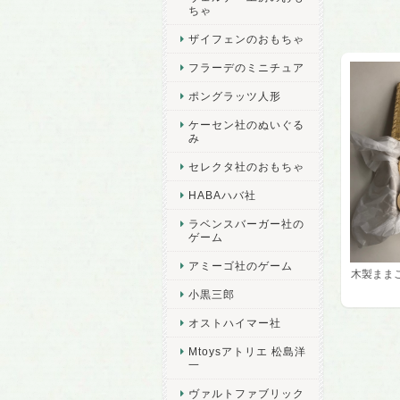
ちゃ
ザイフェンのおもちゃ
フラーデのミニチュア
ポングラッツ人形
ケーセン社のぬいぐる
み
セレクタ社のおもちゃ
HABAハバ社
ラベンスバーガー社の
ゲーム
アミーゴ社のゲーム
木製まま
小黒三郎
オストハイマー社
Mtoysアトリエ 松島洋
一
ヴァルトファブリック