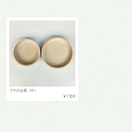
ブナのお皿（中）
¥1,100