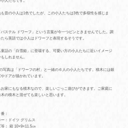
い小人たちです。
色も昔の小人は1色でしたが、この小人たちは3色で多様性を感じま
「パステル ドワーフ」という言葉が今一つピンときませんでした。調
みたら英語では小人はドワーフと表現するそうです。
ム童話の「白雪姫」に登場する、可愛い方の小人たちに近いイメージ
かもしれません。
目の写真は「ドワーフの村」と一緒の６人の小人たちです。積木には銀
窓やドアが描かれています。
もお家にもなる積木なので、楽しいごっこ遊びができます。ご家庭に
白木の積木と混ぜても楽しいと思います。
番：
カー：ドイツ グリムス
： 箱 10×9×11.5㎝