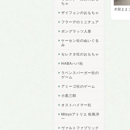
ちゃ
木製まま
ザイフェンのおもちゃ
フラーデのミニチュア
ポングラッツ人形
ケーセン社のぬいぐる
み
セレクタ社のおもちゃ
HABAハバ社
ラベンスバーガー社の
ゲーム
アミーゴ社のゲーム
小黒三郎
オストハイマー社
Mtoysアトリエ 松島洋
一
ヴァルトファブリック