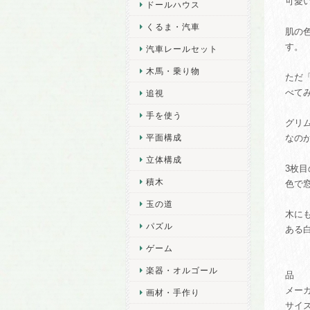
可愛
ドールハウス
くるま・汽車
肌の
す。
汽車レールセット
木馬・乗り物
ただ
べて
追視
手を使う
グリ
平面構成
なの
立体構成
3枚
積木
色で
玉の道
木に
パズル
ある
ゲーム
楽器・オルゴール
品 
メー
画材・手作り
サイズ等