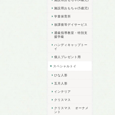
施設用おもちゃ(5歳児)
学童保育所
放課後等デイサービス
通級指導教室・特別支
援学級
ハンディキャップトー
イ
個人プレゼント用
スペシャルトイ
ひな人形
五月人形
インテリア
クリスマス
クリスマス オーナメ
ント