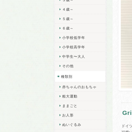
４歳～
５歳～
６歳～
小学校低学年
小学校高学年
中学生〜大人
その他
種類別
赤ちゃんのおもちゃ
粗大運動
ままごと
G
お人形
ぬいぐるみ
ドイ