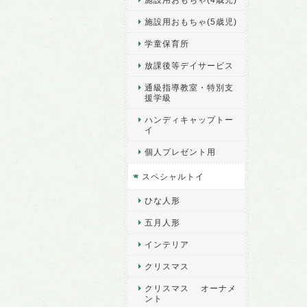
施設用おもちゃ(5歳児)
学童保育所
放課後等デイサービス
通級指導教室・特別支
援学級
ハンディキャップトー
イ
個人プレゼント用
スペシャルトイ
ひな人形
五月人形
インテリア
クリスマス
クリスマス オーナメ
ント