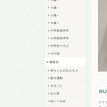
４歳～
５歳～
６歳～
小学校低学年
小学校高学年
中学生〜大人
その他
種類別
赤ちゃんのおもちゃ
粗大運動
ままごと
R
お人形
ぬいぐるみ
ドイ