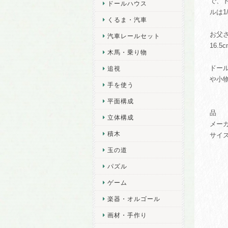
で、
ドールハウス
ルは1
くるま・汽車
お父
汽車レールセット
16.
木馬・乗り物
ドー
追視
や小
手を使う
平面構成
品 
立体構成
メー
積木
サイズ
玉の道
パズル
ゲーム
楽器・オルゴール
画材・手作り