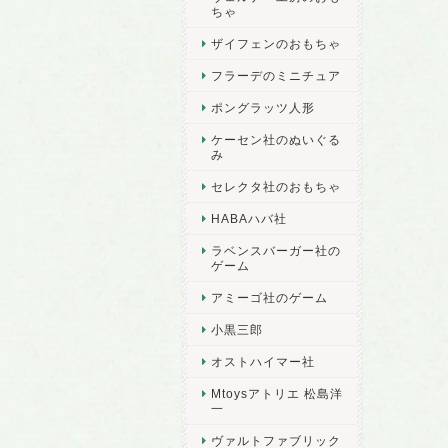
ちゃ
ザイフェンのおもちゃ
フラーデのミニチュア
ポングラッツ人形
ケーセン社のぬいぐる
み
セレクタ社のおもちゃ
HABAハバ社
ラベンスバーガー社の
ゲーム
アミーゴ社のゲーム
小黒三郎
オストハイマー社
Mtoysアトリエ 松島洋
一
ヴァルトファブリック