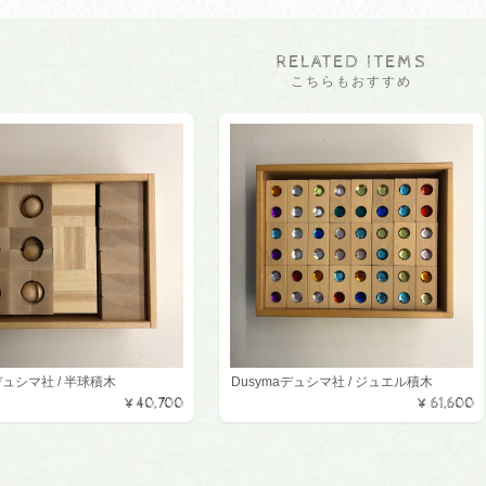
RELATED ITEMS
こちらもおすすめ
デュシマ社 / 半球積木
Dusymaデュシマ社 / ジュエル積木
¥40,700
¥61,600