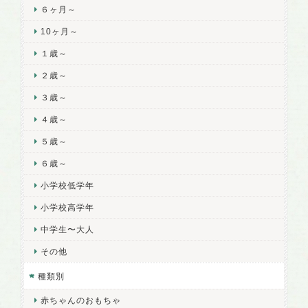
６ヶ月～
10ヶ月～
１歳～
２歳～
３歳～
４歳～
５歳～
６歳～
小学校低学年
小学校高学年
中学生〜大人
その他
種類別
赤ちゃんのおもちゃ