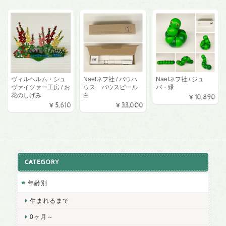
ヴィルヘルム・シュ
Naefネフ社 / バウハ
Naefネフ社 / ジュ
ヴァイツァー工房 / お
ウス バウスピール
バ・緑
花のしげみ
白
¥10,890
¥5,610
¥33,000
CATEGORY
年齢別
生まれるまで
0ヶ月～