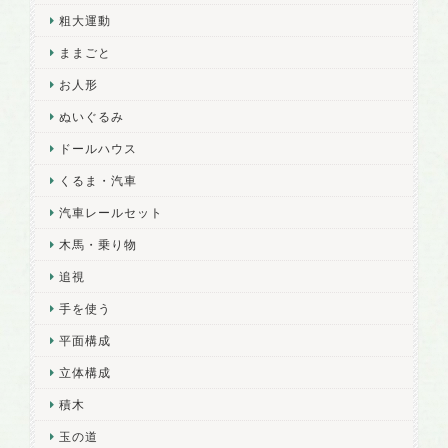
粗大運動
ままごと
お人形
ぬいぐるみ
ドールハウス
くるま・汽車
汽車レールセット
木馬・乗り物
追視
手を使う
平面構成
立体構成
積木
玉の道