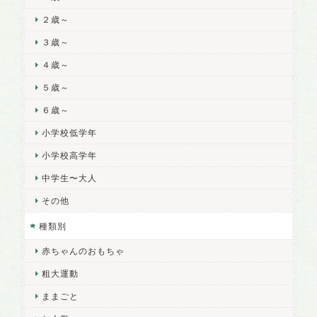
２歳～
３歳～
４歳～
５歳～
６歳～
小学校低学年
小学校高学年
中学生〜大人
その他
種類別
赤ちゃんのおもちゃ
粗大運動
ままごと