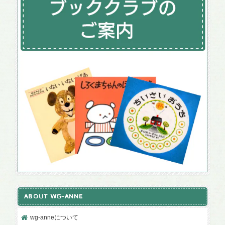
ABOUT WG-ANNE
wg-anneについて