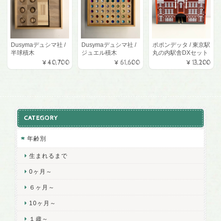
Dusymaデュシマ社 /
Dusymaデュシマ社 /
ポポンデッタ / 東京駅
半球積木
ジュエル積木
丸の内駅舎DXセット
¥40,700
¥61,600
¥13,200
CATEGORY
年齢別
生まれるまで
0ヶ月～
６ヶ月～
10ヶ月～
１歳～