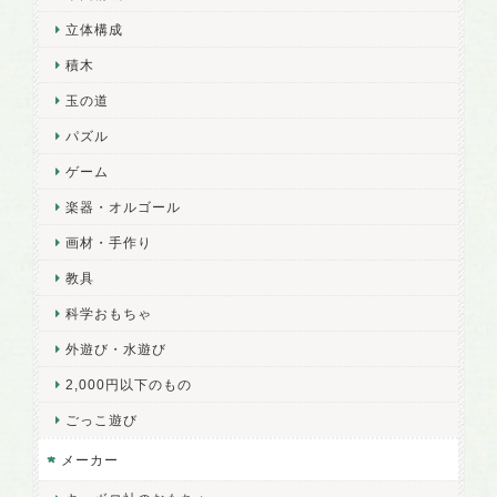
立体構成
積木
玉の道
パズル
ゲーム
楽器・オルゴール
画材・手作り
教具
科学おもちゃ
外遊び・水遊び
2,000円以下のもの
ごっこ遊び
メーカー