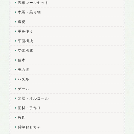
汽車レールセット
木馬・乗り物
追視
手を使う
平面構成
立体構成
積木
玉の道
パズル
ゲーム
楽器・オルゴール
画材・手作り
教具
科学おもちゃ