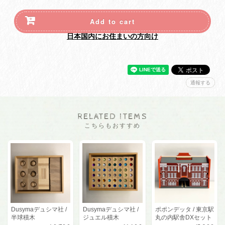
Add to cart
日本国内にお住まいの方向け
通報する
RELATED ITEMS
こちらもおすすめ
Dusymaデュシマ社 /
Dusymaデュシマ社 /
ポポンデッタ / 東京駅
半球積木
ジュエル積木
丸の内駅舎DXセット