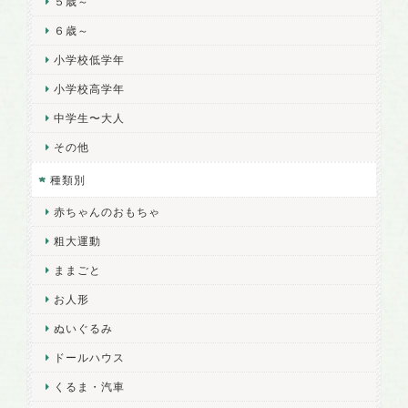
５歳～
６歳～
小学校低学年
小学校高学年
中学生〜大人
その他
種類別
赤ちゃんのおもちゃ
粗大運動
ままごと
お人形
ぬいぐるみ
ドールハウス
くるま・汽車