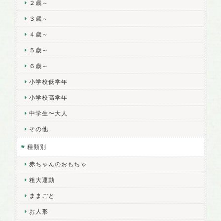
２歳～
３歳～
４歳～
５歳～
６歳～
小学校低学年
小学校高学年
中学生〜大人
その他
種類別
赤ちゃんのおもちゃ
粗大運動
ままごと
お人形