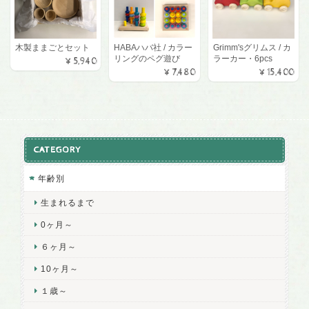
木製ままごとセット
HABAハバ社 / カラー
Grimm'sグリムス / カ
リングのペグ遊び
ラーカー・6pcs
¥5,940
¥7,480
¥15,400
CATEGORY
年齢別
生まれるまで
0ヶ月～
６ヶ月～
10ヶ月～
１歳～