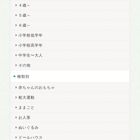
４歳～
５歳～
６歳～
小学校低学年
小学校高学年
中学生〜大人
その他
種類別
赤ちゃんのおもちゃ
粗大運動
ままごと
お人形
ぬいぐるみ
ドールハウス