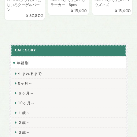
じいろクーゲルバー
ラーカー・6pcs
ウズィズ
ン
¥15,400
¥15,400
¥30,800
CATEGORY
年齢別
生まれるまで
0ヶ月～
６ヶ月～
10ヶ月～
１歳～
２歳～
３歳～