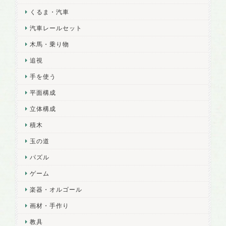
くるま・汽車
汽車レールセット
木馬・乗り物
追視
手を使う
平面構成
立体構成
積木
玉の道
パズル
ゲーム
楽器・オルゴール
画材・手作り
教具