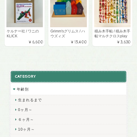
ケルナー社 / ワニの
Grimm'sグリムス / ハ
積み木手帖 / 積み木手
KLICK
ウズィズ
帖マルチクロスplay
¥6,600
¥15,400
¥3,630
CATEGORY
年齢別
生まれるまで
0ヶ月～
６ヶ月～
10ヶ月～