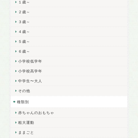
１歳～
２歳～
３歳～
４歳～
５歳～
６歳～
小学校低学年
小学校高学年
中学生〜大人
その他
種類別
赤ちゃんのおもちゃ
粗大運動
ままごと