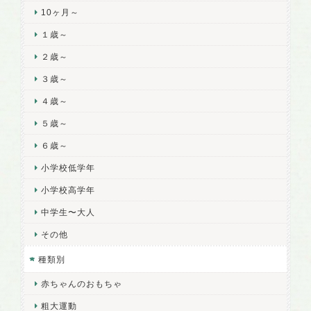
10ヶ月～
１歳～
２歳～
３歳～
４歳～
５歳～
６歳～
小学校低学年
小学校高学年
中学生〜大人
その他
種類別
赤ちゃんのおもちゃ
粗大運動