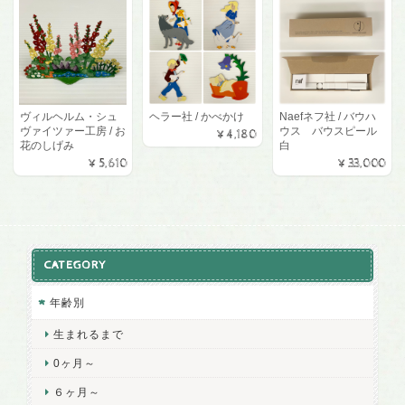
ヴィルヘルム・シュ
ヘラー社 / かべかけ
Naefネフ社 / バウハ
ヴァイツァー工房 / お
ウス バウスピール
¥4,180
花のしげみ
白
¥5,610
¥33,000
CATEGORY
年齢別
生まれるまで
0ヶ月～
６ヶ月～