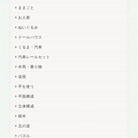
ままごと
お人形
ぬいぐるみ
ドールハウス
くるま・汽車
汽車レールセット
木馬・乗り物
追視
手を使う
平面構成
立体構成
積木
玉の道
パズル