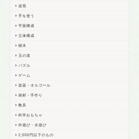
追視
手を使う
平面構成
立体構成
積木
玉の道
パズル
ゲーム
楽器・オルゴール
画材・手作り
教具
科学おもちゃ
外遊び・水遊び
2,000円以下のもの