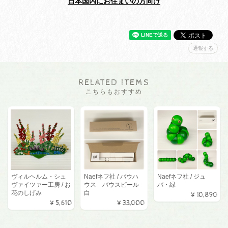
日本国内にお住まいの方向け
通報する
RELATED ITEMS
こちらもおすすめ
ヴィルヘルム・シュ
Naefネフ社 / バウハ
Naefネフ社 / ジュ
ヴァイツァー工房 / お
ウス バウスピール
バ・緑
花のしげみ
白
¥10,890
¥5,610
¥33,000