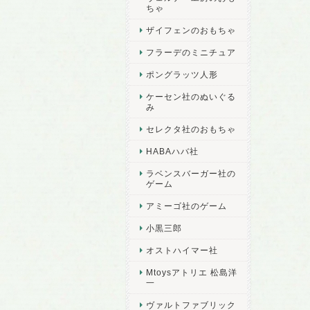
ちゃ
ザイフェンのおもちゃ
フラーデのミニチュア
ポングラッツ人形
ケーセン社のぬいぐる
み
セレクタ社のおもちゃ
HABAハバ社
ラベンスバーガー社の
ゲーム
アミーゴ社のゲーム
小黒三郎
オストハイマー社
Mtoysアトリエ 松島洋
一
ヴァルトファブリック