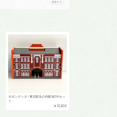
通報する
ポポンデッタ / 東京駅丸の内駅舎DXセッ
ト
¥13,200