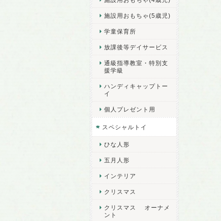
施設用おもちゃ(5歳児)
学童保育所
放課後等デイサービス
通級指導教室・特別支
援学級
ハンディキャップトー
イ
個人プレゼント用
スペシャルトイ
ひな人形
五月人形
インテリア
クリスマス
クリスマス オーナメ
ント