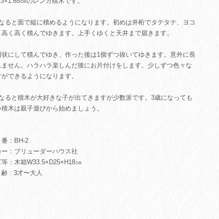
×3.3×1.65㎝のレンガ積木です。
になると面で縦に積めるようになります。初めは井桁でタテタテ、ヨコ
と高く高く積んでゆきます。上手くゆくと天井まで届きます。
円状にして積んでゆき、作った後は1個ずつ抜いてゆきます。意外に長
れません。ハラハラ楽しんだ後にお片付けをします。少しずつ色々な
方ができるようになります。
になると積木が大好きな子が出てきますが少数派です。3歳になっても
い積木は親子遊びから始めましょう。
：BH-2
カー：ブリューダーハウス社
等：木箱W33.5×D25×H18㎝
 : 3才〜大人