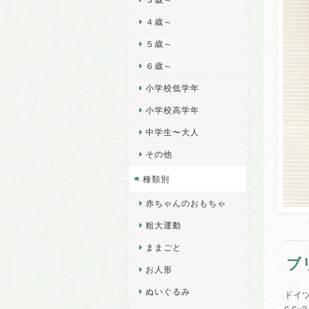
４歳～
５歳～
６歳～
小学校低学年
小学校高学年
中学生〜大人
その他
種類別
赤ちゃんのおもちゃ
粗大運動
ままごと
ブ
お人形
ぬいぐるみ
ドイ