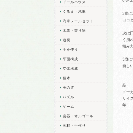
6.6
ドールハウス
くるま・汽車
3歳
ヨコ
汽車レールセット
木馬・乗り物
次は
く崩
追視
積み
手を使う
平面構成
3歳
新し
立体構成
積木
品 番
玉の道
メー
パズル
サイズ
年 齢
ゲーム
楽器・オルゴール
画材・手作り