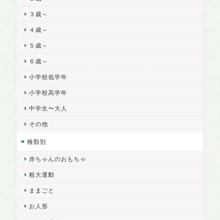
３歳～
４歳～
５歳～
６歳～
小学校低学年
小学校高学年
中学生〜大人
その他
種類別
赤ちゃんのおもちゃ
粗大運動
ままごと
お人形