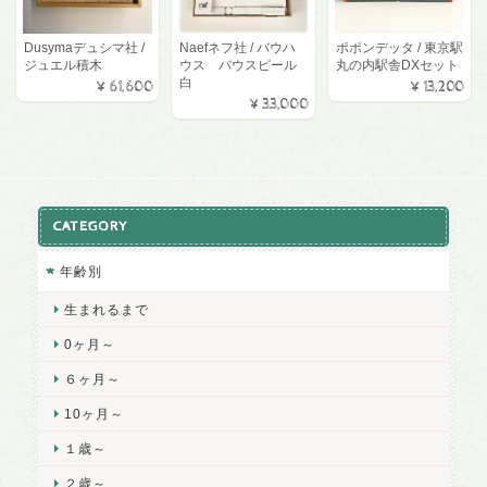
Dusymaデュシマ社 /
Naefネフ社 / バウハ
ポポンデッタ / 東京駅
ジュエル積木
ウス バウスピール
丸の内駅舎DXセット
白
¥61,600
¥13,200
¥33,000
CATEGORY
年齢別
生まれるまで
0ヶ月～
６ヶ月～
10ヶ月～
１歳～
２歳～