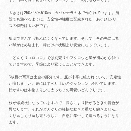
大きさは250×250×510㎜、カバやナラの木で作られています。施
設でも遊べるように、安全性や強度に配慮された［あそび]シリー
ズの特徴は太い枝です。
集団で遊んでも折れにくくなっています。そして、その先には丸
い球がはめ込まれ、棒だけの状態より安全になっています。
「どんぐりコロコロ」では別売りのフクロウと星が初めから付い
ていますので、季節により変えることができます。
6枚目の写真は土台の部分です。底が十字に組まれていて、安定性
が増しました。裏にはすべり止めのクッションも付いています。
転がすのは本物より少し太っちょの可愛いどんぐりです。
枝が螺旋状になっていますので、長さにより転がるときの音色が
異なります。それがどんぐりの軽快な動きと重なり飽きません。
くり返しくり返し遊ぶうちに、自然に集中して遊べるようになり
ます。