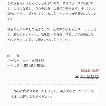
このおもちゃはどんぐりが小さいので、幼児のクラスの遊びで
す。幼児になると、心の中に色々な感情が育ちます。少し悲しい
気分のときに、癒やしてくれるおもちゃの一つが追視のおもちゃ
です。
何も考えず集中して遊ぶことで、心の中が少しだけスーッとしま
す。追視のおもちゃは、幼稚園・保育園・学童、どの施設にも、
どのクラスにも置いて頂きたいおもちゃです。
品 番：
メーカー：日本 三浦木地
サイズ等： 250×250×510㎜
SOLD OUT
¥41,800
こちらの商品は完売いたしました。再入荷などについて
こち
ら
よりお問い合わせください。