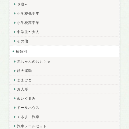
６歳～
小学校低学年
小学校高学年
中学生〜大人
その他
種類別
赤ちゃんのおもちゃ
粗大運動
ままごと
お人形
ぬいぐるみ
ドールハウス
くるま・汽車
汽車レールセット