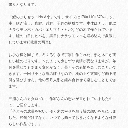
限りとなります。
「鯉のぼりセットNo.A小」です。サイズは170×110×370㎜、矢
車、吹き流し、真鯉、緋鯉、子鯉の構成です。本体はナラ、他に
ナラウモレ木・カバ・エリマキ・ヒバなどの木で作られていま
す。鯉の白目にヒバを、黒目にナラウモレ木を埋め込んで象眼に
しています(3枚目の写真)。
おひな様と同じで、ろくろ引きで丁寧に作られた、形と木目が美
しい鯉のぼりです。木によって少しずつ表情が異なりますが、年
月を重ねてもあまり変化がなく、長くその表情を楽しむことがで
きます。一回り小さな鯉のぼりなので、棚の上や玄関など飾る場
所を選びません。他の五月人形と組み合わせて楽しむこともでき
ます。
三浦さんのカタログに、作家さんの想いが書かれていましたの
で、ご紹介します。
「子どもの成長を祝い、ゆく末の幸せを願う親の想いを形にしま
した。節句だけでなく、いつでも飾っておきたくなるような可愛
らしい作品です。」