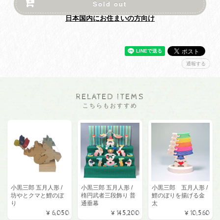
Sold out
日本国内にお住まいの方向け
通報する
RELATED ITEMS
こちらもおすすめ
小黒三郎 五月人形 /
小黒三郎 五月人形 /
小黒三郎 五月人形 /
坊やとクマと鯉のぼ
楕円武者三段飾り 普
鯉のぼりを揚げる金
り
通垂幕
太
¥6,050
¥145,200
¥10,560