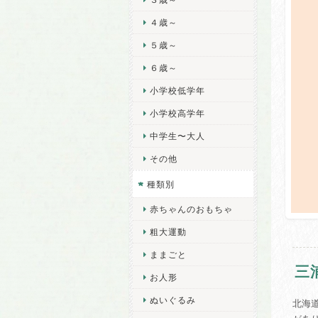
４歳～
５歳～
６歳～
小学校低学年
小学校高学年
中学生〜大人
その他
種類別
赤ちゃんのおもちゃ
粗大運動
ままごと
三
お人形
ぬいぐるみ
北海