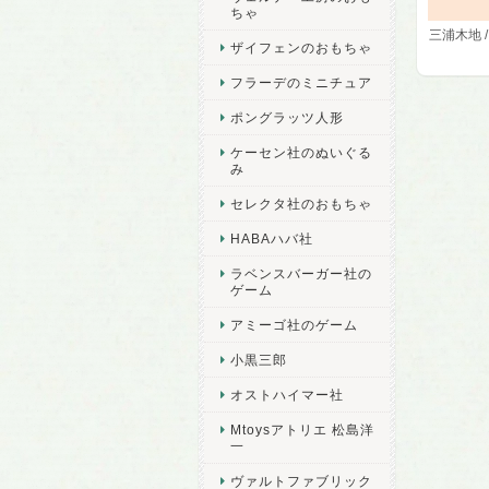
ちゃ
三浦木地 
ザイフェンのおもちゃ
フラーデのミニチュア
ポングラッツ人形
ケーセン社のぬいぐる
み
セレクタ社のおもちゃ
HABAハバ社
ラベンスバーガー社の
ゲーム
アミーゴ社のゲーム
小黒三郎
オストハイマー社
Mtoysアトリエ 松島洋
一
ヴァルトファブリック