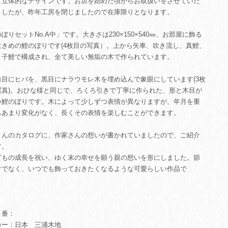
り立体的なデザインです。お店を始めた頃からお取扱いをさせていた
ましたが、昨年工房を閉じましたので在庫限りとなります。
ぼりセットNo.A中」です。大きさは230×150×540㎜、お部屋に飾る
大きめの鯉のぼりです(4枚目の写真）。上から矢車、吹き流し、真鯉、
、子鯉で構成され、全て美しい無垢の木で作られています。
白目にヒバを、黒目にナラウモレ木を埋め込んで象眼にしています(3枚
写真)。おひな様と同じで、ろくろ引きで丁寧に作られた、形と木目が
い鯉のぼりです。木によって少しずつ表情が異なりますが、年月を重
もあまり変化がなく、長くその表情を楽しむことができます。
さんのカタログに、作家さんの想いが書かれていましたので、ご紹介
す。
どもの成長を祝い、ゆく末の幸せを願う親の想いを形にしました。節
けでなく、いつでも飾っておきたくなるような可愛らしい作品で
」
番：
カー：日本 三浦木地