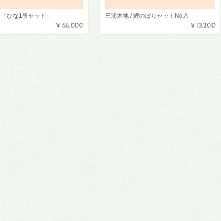
/ 「ひな1段セット」
三浦木地 / 鯉のぼりセットNo.A
¥66,000
¥13,200