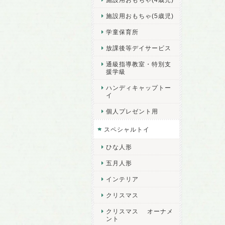
施設用おもちゃ(5歳児)
学童保育所
放課後等デイサービス
通級指導教室・特別支
援学級
ハンディキャップトー
イ
個人プレゼント用
スペシャルトイ
ひな人形
五月人形
インテリア
クリスマス
クリスマス オーナメ
ント