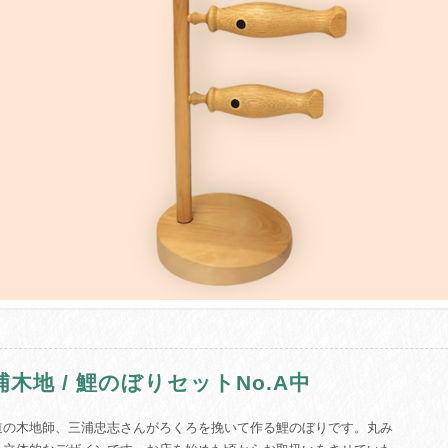
浦木地 / 鯉のぼりセットNo.A中
道の木地師、三浦忠志さんがろくろを挽いて作る鯉のぼりです。丸み