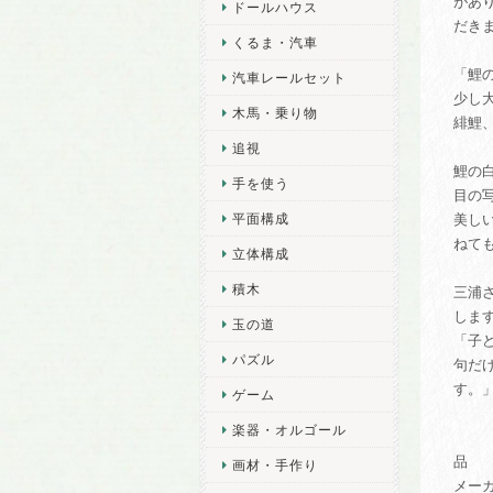
があ
ドールハウス
だき
くるま・汽車
「鯉の
汽車レールセット
少し
木馬・乗り物
緋鯉
追視
鯉の
手を使う
目の
平面構成
美し
ねて
立体構成
積木
三浦
しま
玉の道
「子
パズル
句だ
す。
ゲーム
楽器・オルゴール
品 
画材・手作り
メー