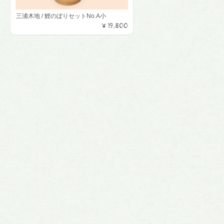
三浦木地 / 鯉のぼりセットNo.A小
¥19,800