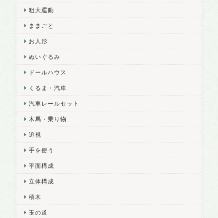
粗大運動
ままごと
お人形
ぬいぐるみ
ドールハウス
くるま・汽車
汽車レールセット
木馬・乗り物
追視
手を使う
平面構成
立体構成
積木
玉の道