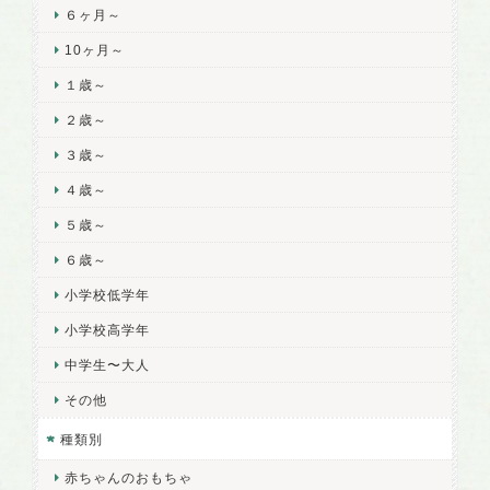
６ヶ月～
10ヶ月～
１歳～
２歳～
３歳～
４歳～
５歳～
６歳～
小学校低学年
小学校高学年
中学生〜大人
その他
種類別
赤ちゃんのおもちゃ