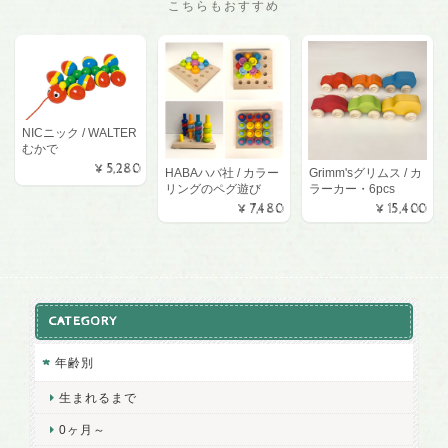
こちらもおすすめ
NICニック / WALTER
むかで
¥5,280
HABAハバ社 / カラー
Grimm'sグリムス / カ
リングのペグ遊び
ラーカー・6pcs
¥7,480
¥15,400
CATEGORY
年齢別
生まれるまで
0ヶ月～