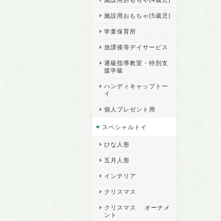
施設用おもちゃ(5歳児)
学童保育所
放課後等デイサービス
通級指導教室・特別支
援学級
ハンディキャップトー
イ
個人プレゼント用
スペシャルトイ
ひな人形
五月人形
インテリア
クリスマス
クリスマス オーナメ
ント