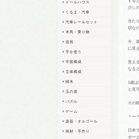
する
ドールハウス
少し
くるま・汽車
当た
汽車レールセット
切な
木馬・乗り物
今、
追視
に見
手を使う
平面構成
見え
なる
立体構成
積木
1歳
と見
玉の道
パズル
その
ゲーム
＊〜
楽器・オルゴール
日本
画材・手作り
ポーと