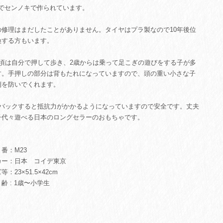
mでセンノキで作られています。
の修理はまだしたことがありません。タイヤはプラ製なので10年後位
換する方もいます。
の頃は自分で押して歩き、2歳からは乗って足こぎの遊びをする子が多
す。手押しの部分は背もたれになっていますので、頭の重い小さな子
倒を防いでくれます。
㎝バックすると抵抗力がかかるようになっていますので安全です。丈夫
子代々遊べる日本のロングセラーのおもちゃです。
番：M23
カー：日本 コイデ東京
：23×51.5×42cm
 : 1歳〜小学生