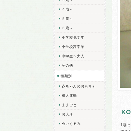
４歳～
５歳～
６歳～
小学校低学年
小学校高学年
中学生〜大人
その他
種類別
赤ちゃんのおもちゃ
粗大運動
ままごと
K
お人形
ぬいぐるみ
1歳