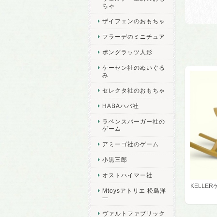
ちゃ
ザイフェンのおもちゃ
フラーデのミニチュア
ポングラッツ人形
ケーセン社のぬいぐる
み
セレクタ社のおもちゃ
HABAハバ社
ラベンスバーガー社の
ゲーム
アミーゴ社のゲーム
小黒三郎
オストハイマー社
KELLE
Mtoysアトリエ 松島洋
一
ヴァルトファブリック