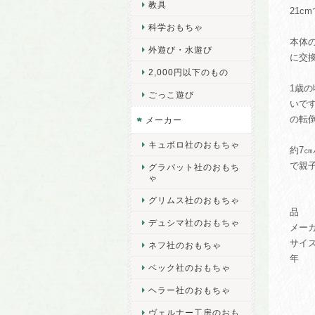
教具
21c
科学おもちゃ
本体
外遊び・水遊び
に交
2,000円以下のもの
1歳
ごっこ遊び
いで
の転
メーカー
キュボロ社のおもちゃ
約7
で親
グラパット社のおもち
ゃ
グリムス社のおもちゃ
品 
デュシマ社のおもちゃ
メー
サイズ等
ネフ社のおもちゃ
年 齢
ベック社のおもちゃ
ヘラー社のおもちゃ
ヴェルナー工房のおも