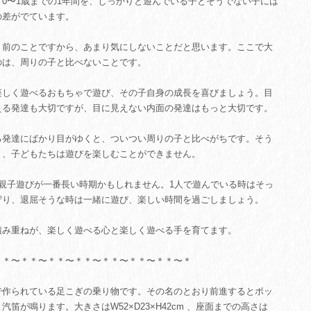
と0〜1歳までの1年間を、しっかりと遊んでいる子とそうでない子には
の差がでています。
り前のことですから、あまり気にしないことだと思います。ここで大
のは、周りの子と比べないことです。
楽しく遊べるおもちゃで遊び、その子自身の成長を喜びましょう。目
える発達も大切ですが、目に見えない内面の発達はもっと大切です。
る発達にばかり目がゆくと、ついつい周りの子と比べがちです。そう
と、子どもたちは遊びを楽しむことができません。
は親子遊びが一番長い時期かもしれません。1人で遊んでいる時はそっ
守り、退屈そうな時は一緒に遊び、楽しい時間を過ごしましょう。
積み重ねが、楽しく遊べる心と楽しく遊べる手を育てます。
＊＊〜＊＊〜＊＊〜＊＊〜＊＊〜＊＊〜＊＊〜＊
で作られている足こぎの乗り物です。その名のとおり前進するとポッ
汽笛が鳴ります。大きさはW52×D23×H42cm 、座面までの高さは